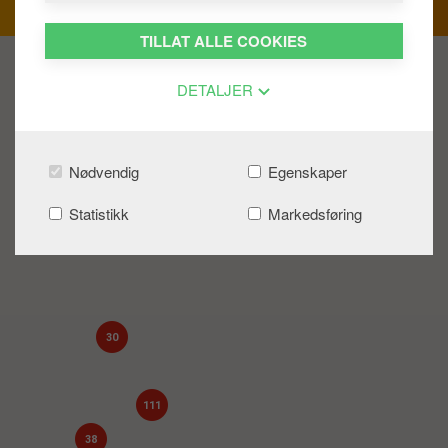
TILLAT ALLE COOKIES
DETALJER
12
2
Nødvendig
Egenskaper
Statistikk
Markedsføring
13
30
111
38