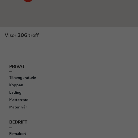
Viser
206
treff
PRIVAT
F
o
Tilhengerutleie
o
Koppen
t
Lading
e
Mastercard
r
Maten vår
BEDRIFT
Firmakort