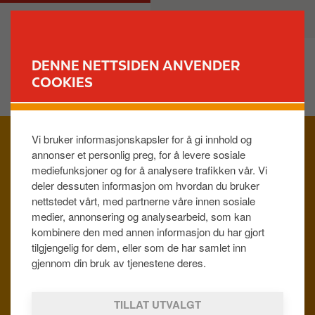
H
M
PRIVAT
BEDRIFT
o
a
p
i
p
n
DENNE NETTSIDEN ANVENDER
t
n
COOKIES
FINN STASJON
i
a
l
v
h
i
Vi bruker informasjonskapsler for å gi innhold og
FINN DIN CIRCLE K
o
g
annonser et personlig preg, for å levere sosiale
v
a
mediefunksjoner og for å analysere trafikken vår. Vi
e
t
deler dessuten informasjon om hvordan du bruker
d
i
nettstedet vårt, med partnerne våre innen sosiale
i
o
medier, annonsering og analysearbeid, som kan
n
n
kombinere den med annen informasjon du har gjort
FILTER
n
tilgjengelig for dem, eller som de har samlet inn
h
gjennom din bruk av tjenestene deres.
VALG
o
l
TILLAT UTVALGT
d