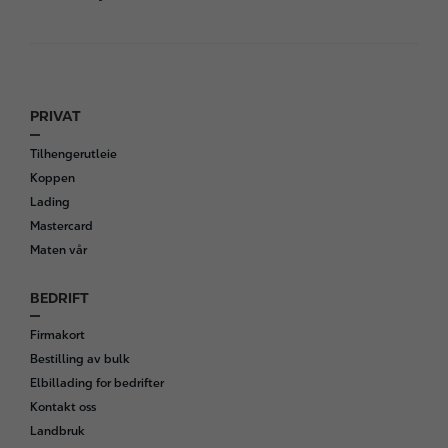
PRIVAT
F
o
Tilhengerutleie
o
Koppen
t
Lading
e
Mastercard
r
Maten vår
BEDRIFT
Firmakort
Bestilling av bulk
Elbillading for bedrifter
Kontakt oss
Landbruk