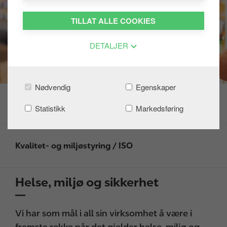
TILLAT ALLE COOKIES
DETALJER
Nødvendig
Egenskaper
Statistikk
Markedsføring
Kvalitet- og miljøstyring / ISO
Helse, miljø og sikkerhet
Vi har som mål i all sin virksomhet å være i
fremste rekke når det gjelder helse, miljø og