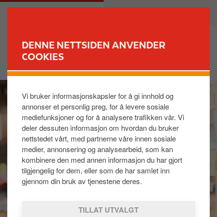
H
M
PRIVAT
BEDRIFT
o
a
p
i
p
n
DENNE NETTSIDEN ANVENDER
t
n
COOKIES
FINN STASJON
i
a
l
v
I
h
i
Vi bruker informasjonskapsler for å gi innhold og
m
o
g
annonser et personlig preg, for å levere sosiale
a
v
a
mediefunksjoner og for å analysere trafikken vår. Vi
g
e
t
deler dessuten informasjon om hvordan du bruker
e
d
i
nettstedet vårt, med partnerne våre innen sosiale
i
o
medier, annonsering og analysearbeid, som kan
n
n
kombinere den med annen informasjon du har gjort
n
tilgjengelig for dem, eller som de har samlet inn
h
gjennom din bruk av tjenestene deres.
o
l
TILLAT UTVALGT
d