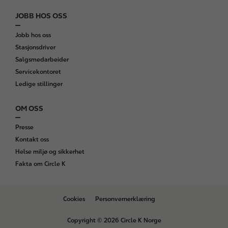
JOBB HOS OSS
Jobb hos oss
Stasjonsdriver
Salgsmedarbeider
Servicekontoret
Ledige stillinger
OM OSS
Presse
Kontakt oss
Helse miljø og sikkerhet
Fakta om Circle K
B
Cookies
Personvernerklæring
o
t
Copyright © 2026 Circle K Norge
t