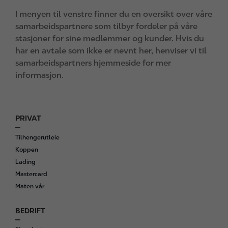
I menyen til venstre finner du en oversikt over våre
samarbeidspartnere som tilbyr fordeler på våre
stasjoner for sine medlemmer og kunder. Hvis du
har en avtale som ikke er nevnt her, henviser vi til
samarbeidspartners hjemmeside for mer
informasjon.
PRIVAT
F
o
Tilhengerutleie
o
Koppen
t
Lading
e
Mastercard
r
Maten vår
BEDRIFT