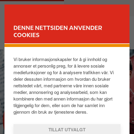
H
M
PRIVAT
BEDRIFT
o
a
p
i
p
n
DENNE NETTSIDEN ANVENDER
t
n
COOKIES
FINN STASJON
i
a
l
v
I
h
i
Vi bruker informasjonskapsler for å gi innhold og
m
o
g
annonser et personlig preg, for å levere sosiale
a
v
a
mediefunksjoner og for å analysere trafikken vår. Vi
g
e
t
deler dessuten informasjon om hvordan du bruker
e
d
i
nettstedet vårt, med partnerne våre innen sosiale
i
o
medier, annonsering og analysearbeid, som kan
n
n
kombinere den med annen informasjon du har gjort
n
tilgjengelig for dem, eller som de har samlet inn
h
gjennom din bruk av tjenestene deres.
PARTNERE
o
l
TILLAT UTVALGT
d