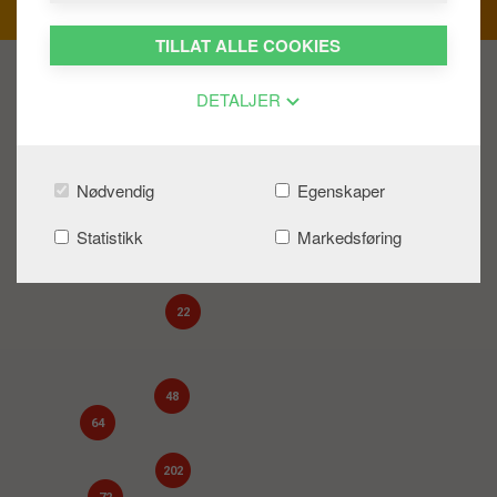
TILLAT ALLE COOKIES
DETALJER
7
27
Nødvendig
Egenskaper
18
Statistikk
Markedsføring
22
48
64
202