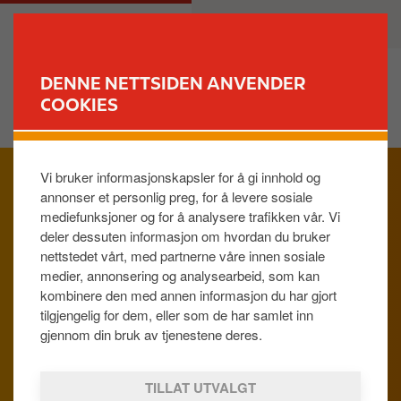
H
M
PRIVAT
BEDRIFT
o
a
p
i
p
n
DENNE NETTSIDEN ANVENDER
t
n
COOKIES
FINN STASJON
i
a
l
v
h
i
Vi bruker informasjonskapsler for å gi innhold og
FINN DIN CIRCLE K
o
g
annonser et personlig preg, for å levere sosiale
v
a
mediefunksjoner og for å analysere trafikken vår. Vi
e
t
deler dessuten informasjon om hvordan du bruker
d
i
nettstedet vårt, med partnerne våre innen sosiale
i
o
medier, annonsering og analysearbeid, som kan
n
n
kombinere den med annen informasjon du har gjort
FILTER
n
tilgjengelig for dem, eller som de har samlet inn
h
gjennom din bruk av tjenestene deres.
VALG
o
l
TILLAT UTVALGT
d