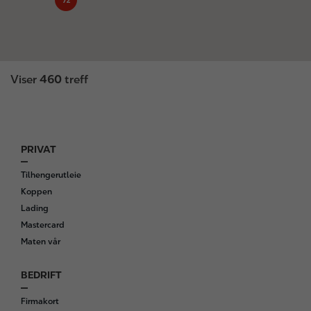
72
Viser
460
treff
PRIVAT
F
o
Tilhengerutleie
o
Koppen
t
Lading
e
Mastercard
r
Maten vår
BEDRIFT
Firmakort