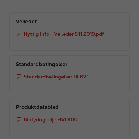
Veileder
F
Nyttig info - Veileder 5.11.2019.pdf
i
l
e
Standardbetingelser
F
Standardbetingelser til B2C
i
l
e
Produktdatablad
F
Biofyringsolje HVO100
i
l