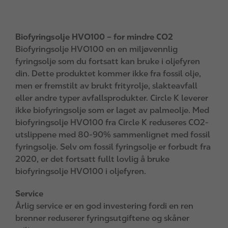
e
Biofyringsolje HVO100 – for mindre CO2
Biofyringsolje HVO100 en en miljøvennlig
fyringsolje som du fortsatt kan bruke i oljefyren
din. Dette produktet kommer ikke fra fossil olje,
men er fremstilt av brukt frityrolje, slakteavfall
eller andre typer avfallsprodukter. Circle K leverer
ikke biofyringsolje som er laget av palmeolje. Med
biofyringsolje HVO100 fra Circle K reduseres CO2-
utslippene med 80-90% sammenlignet med fossil
fyringsolje. Selv om fossil fyringsolje er forbudt fra
2020, er det fortsatt fullt lovlig å bruke
biofyringsolje HVO100 i oljefyren.
Service
Årlig service er en god investering fordi en ren
brenner reduserer fyringsutgiftene og skåner