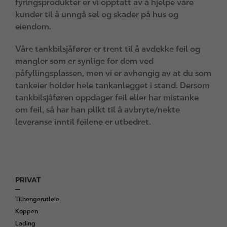
fyringsprodukter er vi opptatt av å hjelpe våre
kunder til å unngå søl og skader på hus og
eiendom.
Våre tankbilsjåfører er trent til å avdekke feil og
mangler som er synlige for dem ved
påfyllingsplassen, men vi er avhengig av at du som
tankeier holder hele tankanlegget i stand. Dersom
tankbilsjåføren oppdager feil eller har mistanke
om feil, så har han plikt til å avbryte/nekte
leveranse inntil feilene er utbedret.
PRIVAT
F
o
Tilhengerutleie
o
Koppen
t
Lading