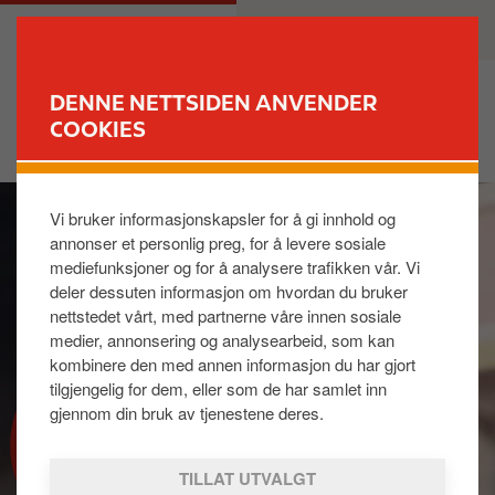
H
M
PRIVAT
BEDRIFT
o
a
p
i
p
n
DENNE NETTSIDEN ANVENDER
t
n
COOKIES
FINN STASJON
i
a
l
v
I
h
i
Vi bruker informasjonskapsler for å gi innhold og
m
o
g
annonser et personlig preg, for å levere sosiale
a
v
a
mediefunksjoner og for å analysere trafikken vår. Vi
g
e
t
deler dessuten informasjon om hvordan du bruker
e
d
i
nettstedet vårt, med partnerne våre innen sosiale
i
o
medier, annonsering og analysearbeid, som kan
n
n
kombinere den med annen informasjon du har gjort
n
tilgjengelig for dem, eller som de har samlet inn
h
gjennom din bruk av tjenestene deres.
BOLIGVARME
o
l
TILLAT UTVALGT
d