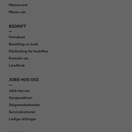
e
Mastercard
r
Maten vår
BEDRIFT
Firmakort
Bestilling av bulk
Elbillading for bedrifter
Kontakt oss
Landbruk
JOBB HOS OSS
Jobb hos oss
Stasjonsdriver
Salgsmedarbeider
Servicekontoret
Ledige stillinger