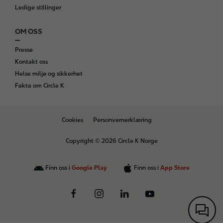
Ledige stillinger
OM OSS
Presse
Kontakt oss
Helse miljø og sikkerhet
Fakta om Circle K
B
Cookies
Personvernerklæring
o
t
Copyright © 2026 Circle K Norge
t
o
m
Finn oss i
Google Play
Finn oss i
App Store