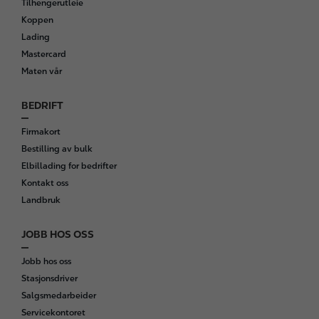
Tilhengerutleie
o
Koppen
t
Lading
e
Mastercard
r
Maten vår
BEDRIFT
Firmakort
Bestilling av bulk
Elbillading for bedrifter
Kontakt oss
Landbruk
JOBB HOS OSS
Jobb hos oss
Stasjonsdriver
Salgsmedarbeider
Servicekontoret