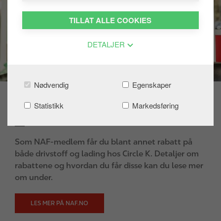
TILLAT ALLE COOKIES
DETALJER
Nødvendig
Egenskaper
Statistikk
Markedsføring
Medlemsfordeler hos NAF
Som NAF-medlem får du blant annet rabatt på
både drivstoff og lading hos Circle K. Detaljer om
rabattene og hvordan du får disse kan du lese mer
om under.
LES MER PÅ NAF.NO