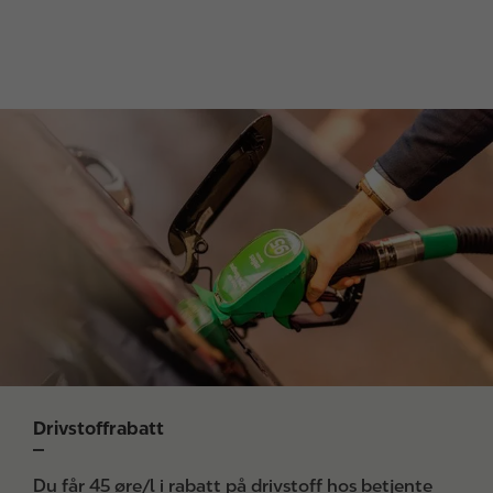
I
m
a
g
e
Drivstoffrabatt
Du får 45 øre/l i rabatt på drivstoff hos betjente