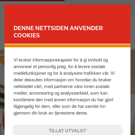
H
M
PRIVAT
BEDRIFT
o
a
p
i
p
n
DENNE NETTSIDEN ANVENDER
t
n
COOKIES
FINN STASJON
i
a
l
v
I
h
i
Vi bruker informasjonskapsler for å gi innhold og
m
o
g
annonser et personlig preg, for å levere sosiale
a
v
a
mediefunksjoner og for å analysere trafikken vår. Vi
g
e
t
deler dessuten informasjon om hvordan du bruker
e
d
i
nettstedet vårt, med partnerne våre innen sosiale
i
o
medier, annonsering og analysearbeid, som kan
n
n
kombinere den med annen informasjon du har gjort
n
tilgjengelig for dem, eller som de har samlet inn
h
gjennom din bruk av tjenestene deres.
NAF
o
l
TILLAT UTVALGT
d