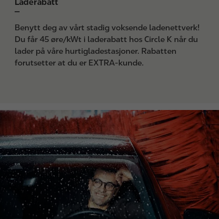
Laderabatt
Benytt deg av vårt stadig voksende ladenettverk!
Du får 45 øre/kWt i laderabatt hos Circle K når du
lader på våre hurtigladestasjoner. Rabatten
forutsetter at du er EXTRA-kunde.
I
m
a
g
e