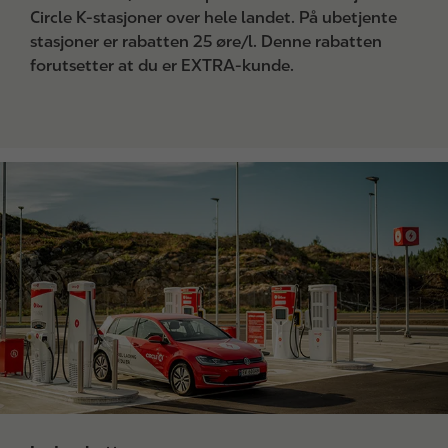
Circle K-stasjoner over hele landet. På ubetjente
stasjoner er rabatten 25 øre/l. Denne rabatten
forutsetter at du er EXTRA-kunde.
I
m
a
g
e