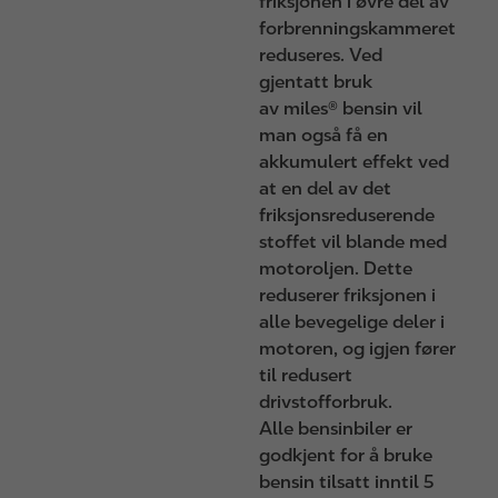
friksjonen i øvre del av
forbrenningskammeret
reduseres. Ved
gjentatt bruk
av miles® bensin vil
man også få en
akkumulert effekt ved
at en del av det
friksjonsreduserende
stoffet vil blande med
motoroljen. Dette
reduserer friksjonen i
alle bevegelige deler i
motoren, og igjen fører
til redusert
drivstofforbruk.
Alle bensinbiler er
godkjent for å bruke
bensin tilsatt inntil 5