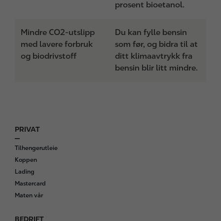
prosent bioetanol.
Mindre CO2-utslipp
Du kan fylle bensin
med lavere forbruk
som før, og bidra til at
og biodrivstoff
ditt klimaavtrykk fra
bensin blir litt mindre.
PRIVAT
F
o
Tilhengerutleie
o
Koppen
t
Lading
e
Mastercard
r
Maten vår
BEDRIFT