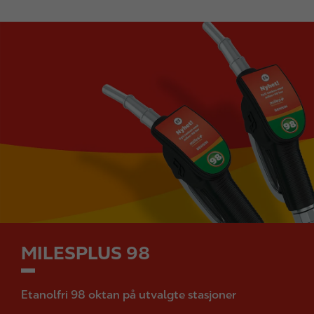
I
m
a
g
e
MILESPLUS 98
Etanolfri 98 oktan på utvalgte stasjoner