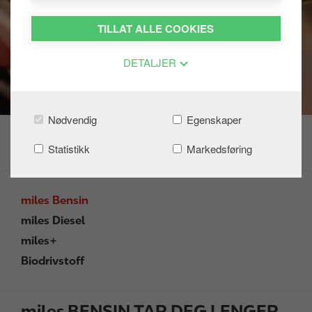
TILLAT ALLE COOKIES
DETALJER
Nødvendig
Egenskaper
Statistikk
Markedsføring
miles Bensin
miles Diesel
miles+
Biodrivstoff
miles BENSIN TAR DEG LENGER