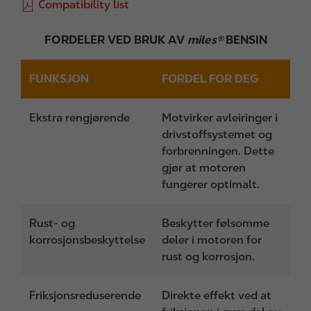
F
Compatibility list
i
l
FORDELER VED BRUK AV
miles®
BENSIN
e
FUNKSJON
FORDEL FOR DEG
Ekstra rengjørende
Motvirker avleiringer i
drivstoffsystemet og
forbrenningen. Dette
gjør at motoren
fungerer optimalt.
Rust- og
Beskytter følsomme
korrosjonsbeskyttelse
deler i motoren for
rust og korrosjon.
Friksjonsreduserende
Direkte effekt ved at