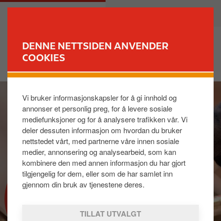
H
M
PRIVAT
BEDRIFT
o
a
p
i
p
n
DENNE NETTSIDEN ANVENDER
t
n
COOKIES
FINN STASJON
i
a
l
v
I
h
i
Vi bruker informasjonskapsler for å gi innhold og
m
o
g
annonser et personlig preg, for å levere sosiale
a
v
a
mediefunksjoner og for å analysere trafikken vår. Vi
g
e
t
deler dessuten informasjon om hvordan du bruker
e
d
i
nettstedet vårt, med partnerne våre innen sosiale
i
o
medier, annonsering og analysearbeid, som kan
n
n
kombinere den med annen informasjon du har gjort
n
tilgjengelig for dem, eller som de har samlet inn
h
gjennom din bruk av tjenestene deres.
BENSIN
o
l
TILLAT UTVALGT
d