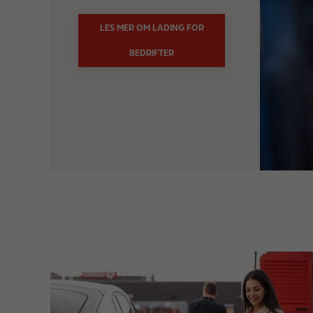
LES MER OM LADING FOR
BEDRIFTER
I
m
a
g