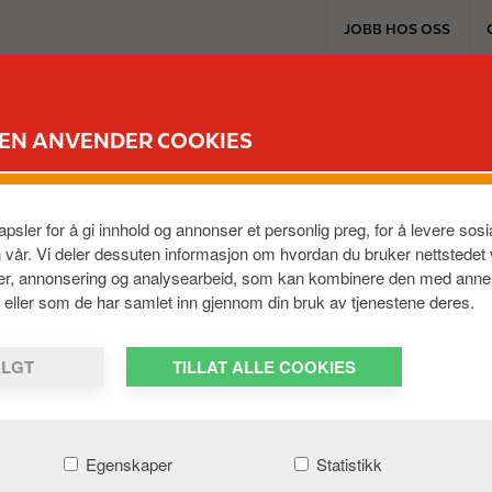
T
JOBB HOS OSS
o
p
m
EXTRA & KORT
PRODUKTER & TJENES
e
DEN ANVENDER COOKIES
n
u
psler for å gi innhold og annonser et personlig preg, for å levere so
LADING 
n vår. Vi deler dessuten informasjon om hvordan du bruker nettstedet
ier, annonsering og analysearbeid, som kan kombinere den med anne
ENKELT
em, eller som de har samlet inn gjennom din bruk av tjenestene deres.
ALGT
TILLAT ALLE COOKIES
Elbillading der du 
Egenskaper
Statistikk
LAST NED CIRCLE K CHAR