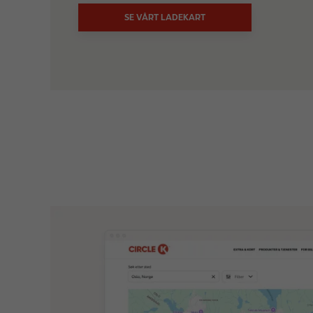
SE VÅRT LADEKART
I
m
a
g
e