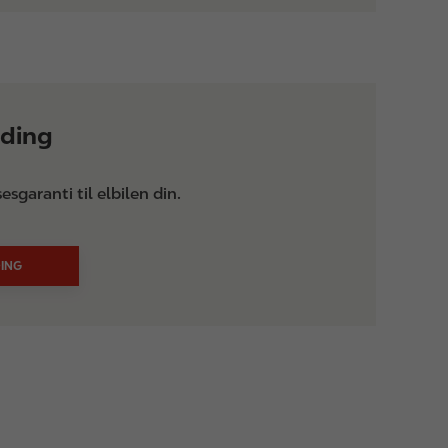
ading
garanti til elbilen din.
ING