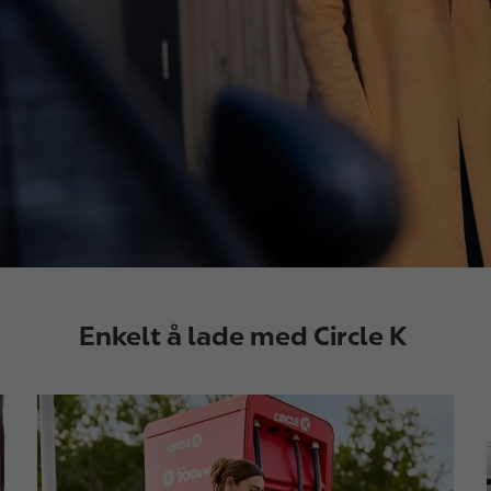
Enkelt å lade med Circle K
I
I
m
a
g