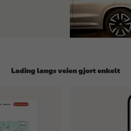
Lading langs veien gjort enkelt
I
m
a
g
e