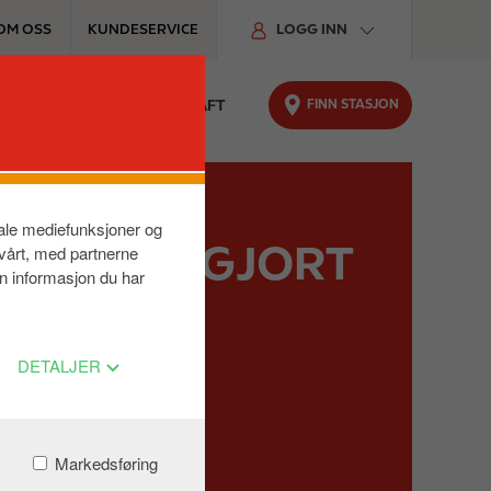
OM OSS
KUNDESERVICE
LOGG INN
FINN STASJON
TER
FOR BILEN
BÆREKRAFT
siale mediefunksjoner og
AV ELBIL GJORT
 vårt, med partnerne
n informasjon du har
DETALJER
er.
Markedsføring
GE APP