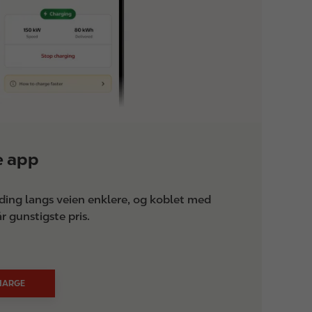
e app
ading langs veien enklere, og koblet med
år gunstigste pris.
CHARGE