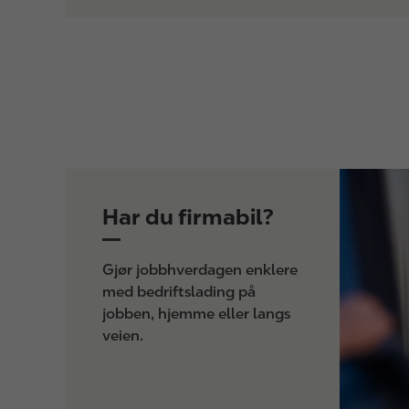
I
m
Har du firmabil?
a
g
e
Gjør jobbhverdagen enklere
med bedriftslading på
jobben, hjemme eller langs
veien.