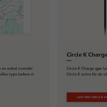
Circle K Charg
u en enkel oversikt
Circle K Charge gjør l
ulike type ladere vi
Circle K extra får du v
LAST NED CIRCLE K 