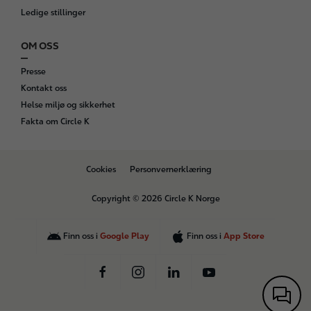
Ledige stillinger
OM OSS
Presse
Kontakt oss
Helse miljø og sikkerhet
Fakta om Circle K
B
Cookies
Personvernerklæring
o
t
Copyright © 2026 Circle K Norge
t
o
m
Finn oss i
Google Play
Finn oss i
App Store