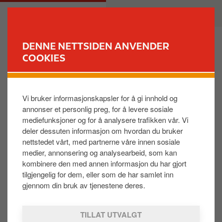
H
M
PRIVAT
BEDRIFT
o
a
p
i
p
n
DENNE NETTSIDEN ANVENDER
t
n
COOKIES
FINN STASJON
i
a
l
v
Hvordan lager jeg min egen rapport?
h
i
Vi bruker informasjonskapsler for å gi innhold og
o
g
annonser et personlig preg, for å levere sosiale
v
a
I Kundeportalen ligger ferdige rapporter du kan kjøre
mediefunksjoner og for å analysere trafikken vår. Vi
e
t
både for Drivstoff og Produkter. Alle rapporter som
deler dessuten informasjon om hvordan du bruker
d
i
er kjørt ligger tilgjengelig.
nettstedet vårt, med partnerne våre innen sosiale
i
o
medier, annonsering og analysearbeid, som kan
n
n
Du har også muligheten til å lage egne rapporter ved
kombinere den med annen informasjon du har gjort
n
tilgjengelig for dem, eller som de har samlet inn
å velge «Lag ny rapport».
h
gjennom din bruk av tjenestene deres.
Her velger du hvilke verdier og hvilke nivåer du
o
trenger, og du kan da lagre denne som en fast
l
TILLAT UTVALGT
rapport fremover. Denne kan du få som både Excel
d