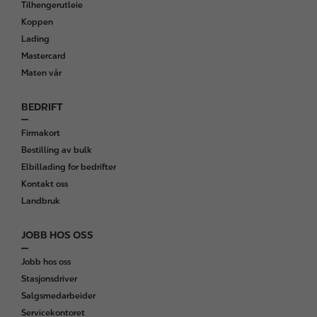
Tilhengerutleie
o
Koppen
t
Lading
e
Mastercard
r
Maten vår
BEDRIFT
Firmakort
Bestilling av bulk
Elbillading for bedrifter
Kontakt oss
Landbruk
JOBB HOS OSS
Jobb hos oss
Stasjonsdriver
Salgsmedarbeider
Servicekontoret