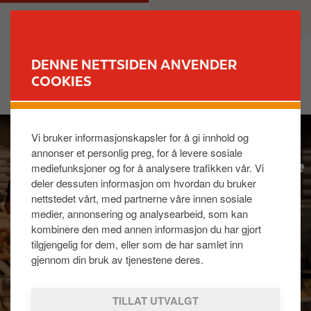
H
M
PRIVAT
BEDRIFT
o
a
p
i
p
n
DENNE NETTSIDEN ANVENDER
t
n
COOKIES
FINN STASJON
i
a
l
v
I
h
i
Vi bruker informasjonskapsler for å gi innhold og
m
o
g
annonser et personlig preg, for å levere sosiale
a
v
a
mediefunksjoner og for å analysere trafikken vår. Vi
g
e
t
deler dessuten informasjon om hvordan du bruker
e
d
i
nettstedet vårt, med partnerne våre innen sosiale
i
o
medier, annonsering og analysearbeid, som kan
n
n
kombinere den med annen informasjon du har gjort
n
tilgjengelig for dem, eller som de har samlet inn
h
gjennom din bruk av tjenestene deres.
o
l
TILLAT UTVALGT
d