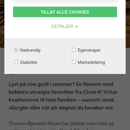
TILLAT ALLE COOKIES
DETALJER
Nødvendig
Egenskaper
Statistikk
Markedsføring
Kokkens utvalgte
Lyst på noe godt i sommer? Se filmene med
kokkens utvalgte favoritter fra Circle K! Vi har
kvalitetsmat til hele familien – uansett smak,
allergier eller når på døgnet du besøker oss.
Thomas Bjørseth Nilsen har jobbet som kokk på