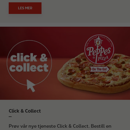
LES MER
I
m
a
g
e
Click & Collect
Prøv vår nye tjeneste Click & Collect. Bestill en