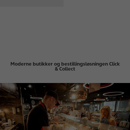
Moderne butikker og bestillingsløsningen Click
& Collect
I
m
a
g
e