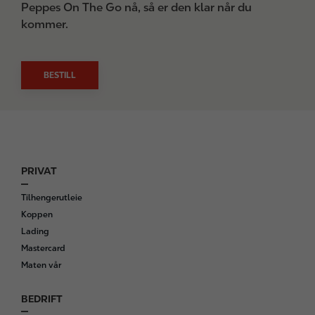
Peppes On The Go nå, så er den klar når du
kommer.
BESTILL
PRIVAT
F
o
Tilhengerutleie
o
Koppen
t
Lading
e
Mastercard
r
Maten vår
BEDRIFT