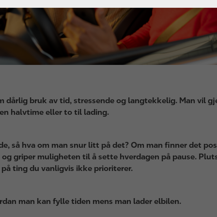
dårlig bruk av tid, stressende og langtekkelig. Man vil g
n halvtime eller to til lading.
nde, så hva om man snur litt på det? Om man finner det posi
 og griper muligheten til å sette hverdagen på pause. Plut
å ting du vanligvis ikke prioriterer.
vordan man kan fylle tiden mens man lader elbilen.