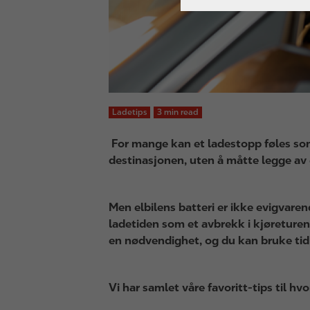
Ladetips
3 min read
For mange kan et ladestopp føles som 
destinasjonen, uten å måtte legge av e
Men elbilens batteri er ikke evigvare
ladetiden som et avbrekk i kjøreturen
en nødvendighet, og du kan bruke tid p
Vi har samlet våre favoritt-tips til h