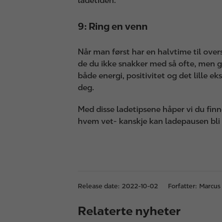
ladetiden.
9: Ring en venn
Når man først har en halvtime til ove
de du ikke snakker med så ofte, men g
både energi, positivitet og det lille ek
deg.
Med disse ladetipsene håper vi du finne
hvem vet- kanskje kan ladepausen bl
Release date:
2022-10-02
Forfatter:
Marcus 
Relaterte nyheter