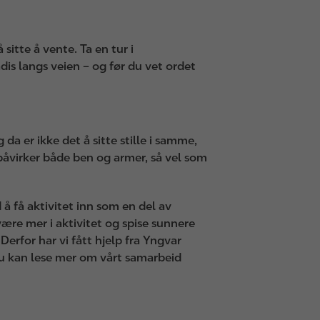
itte å vente. Ta en tur i
adis langs veien – og før du vet ordet
 da er ikke det å sitte stille i samme,
 påvirker både ben og armer, så vel som
 å få aktivitet inn som en del av
ære mer i aktivitet og spise sunnere
erfor har vi fått hjelp fra Yngvar
Du kan lese mer om vårt samarbeid