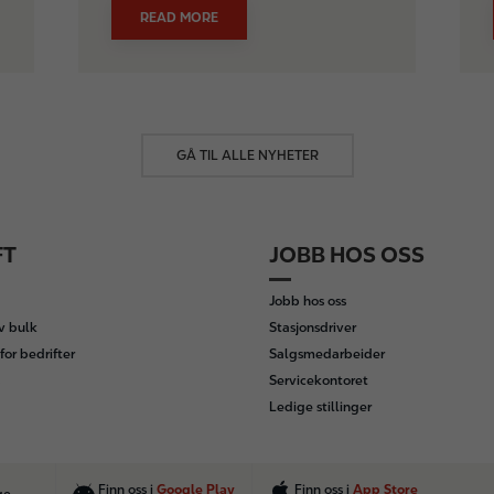
READ MORE
GÅ TIL ALLE NYHETER
FT
JOBB HOS OSS
Jobb hos oss
av bulk
Stasjonsdriver
for bedrifter
Salgsmedarbeider
Servicekontoret
Ledige stillinger
Finn oss i
Google Play
Finn oss i
App Store
ge