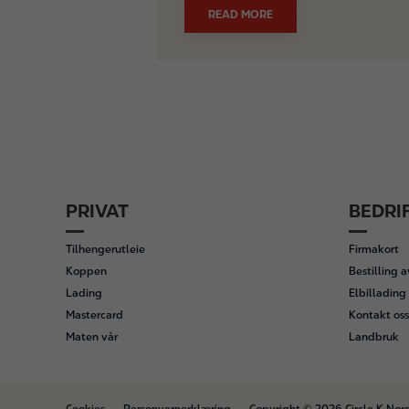
READ MORE
PRIVAT
BEDRI
F
o
Tilhengerutleie
Firmakort
o
Koppen
Bestilling 
t
Lading
Elbillading 
e
Mastercard
Kontakt oss
r
Maten vår
Landbruk
B
Cookies
Personvernerklæring
Copyright © 2026 Circle K Nor