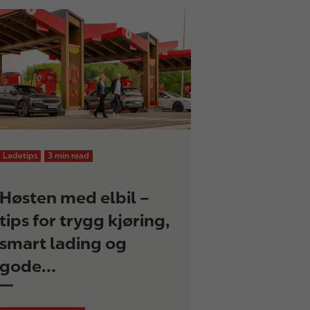
Ladetips
3 min read
Høsten med elbil –
tips for trygg kjøring,
smart lading og
gode…