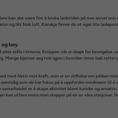
re kan det være fint å bruke ladetiden på noe annet enn å s
tur og litt frisk luft. Kanskje finner du et eget lite ladepar
y og bøy
itte stille i timevis. Kroppen vår er skapt for bevegelse, og
tig. Mange kjenner seg nok igjen i hvordan timer bak ratter
rbeid med Aktiv mot kreft, som er en stiftelse om jobber med
samtidig som de har fokus på å oppfordre nordmenn til å v
amarbeidet er å skape aktivitet blant kunder og ansatte. D
man kan utføre mens man stopper på en av våre stasjoner. 