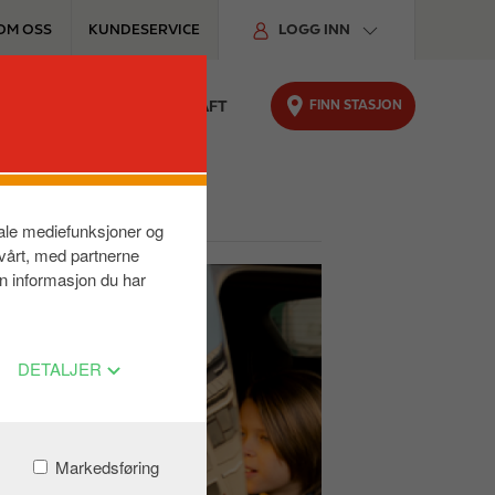
OM OSS
KUNDESERVICE
LOGG INN
FINN STASJON
TER
FOR BILEN
BÆREKRAFT
bilen
siale mediefunksjoner og
 vårt, med partnerne
n informasjon du har
DETALJER
Markedsføring