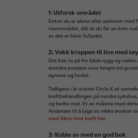
1: Utforsk området
Enten du er alene eller sammen med fle
nærområdet, slik at du får en kort rusle
av det er bilen fulladet.
2: Vekk kroppen til live med tø
Det kan ta på for både rygg og nakke å s
statiske posisjon over lengre tid guns
øynene og hodet.
Tidligere i år startet Circle K et sama
kreftbehandlingen på norske sykehus, 
og bedre mat. Et av målene med dette s
Andersen til å lage en rekke øvelser 
med Aktiv mot kreft her
.
3: Koble av med en god bok