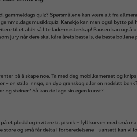
od, gammeldags quiz? Spørsmålene kan være alt fra allmenn
d gammeldags musikkquiz. Kanskje kan man også bytte på h
tere til et aldri så lite lade-mesterskap! Pausen kan også br
om jury når dere skal kåre årets beste is, de beste bollene 
nter på å skape noe. Ta med deg mobilkameraet og knips n
r – en stille innsjø, en dyp granskog eller en nedslitt ben
ler og steiner? Så kan de lage sin egen kunst?
 på et pledd og invitere til piknik – fyll kurven med små mat
de store og små får delta i forberedelsene - uansett kan vi