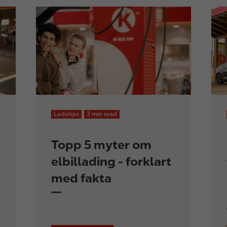
Ladetips
3 min read
Topp 5 myter om
elbillading - forklart
med fakta