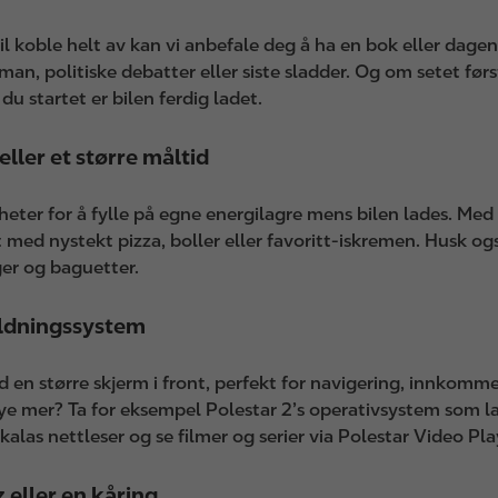
koble helt av kan vi anbefale deg å ha en bok eller dagens a
man, politiske debatter eller siste sladder. Og om setet først
du startet er bilen ferdig ladet.
eller et større måltid
igheter for å fylle på egne energilagre mens bilen lades. M
det med nystekt pizza, boller eller favoritt-iskremen. Husk
ger og baguetter.
oldningssystem
d en større skjerm i front, perfekt for navigering, innkom
mye mer? Ta for eksempel Polestar 2’s operativsystem som 
skalas nettleser og se filmer og serier via Polestar Video Pla
iz eller en kåring