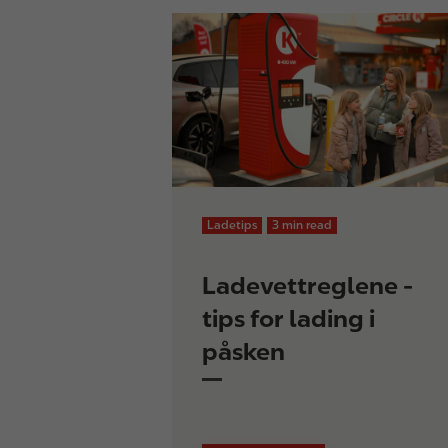
Ladetips
3 min read
Ladevettreglene -
tips for lading i
påsken