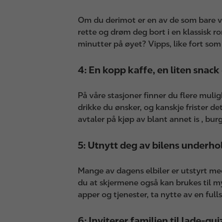
Om du derimot er en av de som bare vil 
rette og drøm deg bort i en klassisk ro
minutter på øyet? Vipps, like fort som 
4: En kopp kaffe, en liten snack 
På våre stasjoner finner du flere mul
drikke du ønsker, og kanskje frister 
avtaler på kjøp av blant annet is , bur
5: Utnytt deg av bilens underh
Mange av dagens elbiler er utstyrt me
du at skjermene også kan brukes til 
apper og tjenester, ta nytte av en full
6: Inviterer familien til lade-qu