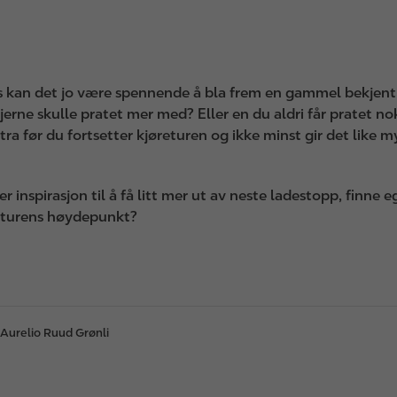
rs kan det jo være spennende å bla frem en gammel bekjent 
jerne skulle pratet mer med? Eller en du aldri får pratet n
stra før du fortsetter kjøreturen og ikke minst gir det like 
r inspirasjon til å få litt mer ut av neste ladestopp, finne
i turens høydepunkt?
Aurelio Ruud Grønli