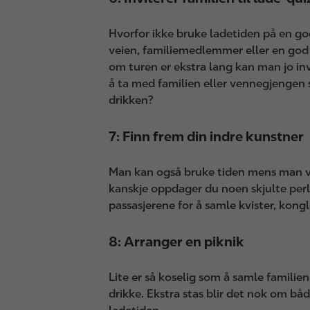
Hvorfor ikke bruke ladetiden på en g
veien, familiemedlemmer eller en go
om turen er ekstra lang kan man jo invi
å ta med familien eller vennegjengen s
drikken?
7: Finn frem din indre kunstner
Man kan også bruke tiden mens man ve
kanskje oppdager du noen skjulte perle
passasjerene for å samle kvister, kong
8: Arranger en piknik
Lite er så koselig som å samle familien
drikke. Ekstra stas blir det nok om bå