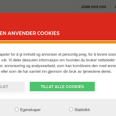
T
JOBB HOS OSS
o
p
m
EXTRA & KORT
PRODUKTER & TJENES
e
DEN ANVENDER COOKIES
n
u
gjøre mens du lader el
psler for å gi innhold og annonser et personlig preg, for å levere so
n vår. Vi deler dessuten informasjon om hvordan du bruker nettstedet
ier, annonsering og analysearbeid, som kan kombinere den med anne
em, eller som de har samlet inn gjennom din bruk av tjenestene deres.
ALGT
TILLAT ALLE COOKIES
Egenskaper
Statistikk