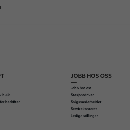
l
FT
JOBB HOS OSS
Jobb hos oss
av bulk
Stasjonsdriver
for bedrifter
Salgsmedarbeider
Servicekontoret
Ledige stillinger