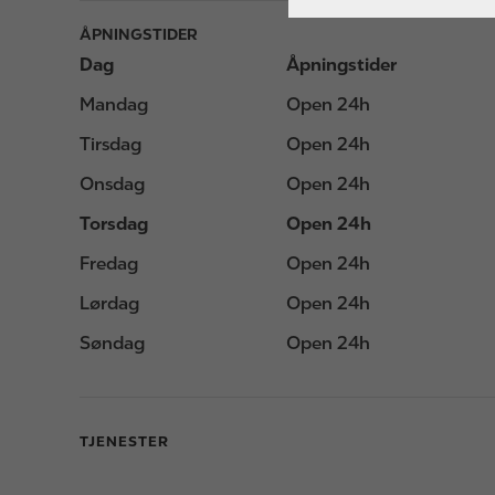
ÅPNINGSTIDER
Dag
Åpningstider
Mandag
Open 24h
Tirsdag
Open 24h
Onsdag
Open 24h
Torsdag
Open 24h
Fredag
Open 24h
Lørdag
Open 24h
Søndag
Open 24h
TJENESTER