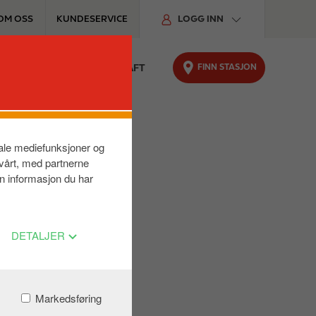
OM OSS
KUNDESERVICE
LOGG INN
FINN STASJON
TER
FOR BILEN
BÆREKRAFT
siale mediefunksjoner og
 vårt, med partnerne
n informasjon du har
DETALJER
Markedsføring