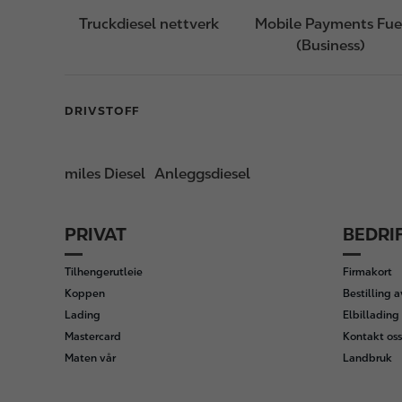
Truckdiesel nettverk
Mobile Payments Fue
(Business)
DRIVSTOFF
miles Diesel
Anleggsdiesel
PRIVAT
BEDRI
F
o
Tilhengerutleie
Firmakort
o
Koppen
Bestilling 
t
Lading
Elbillading 
e
Mastercard
Kontakt oss
r
Maten vår
Landbruk