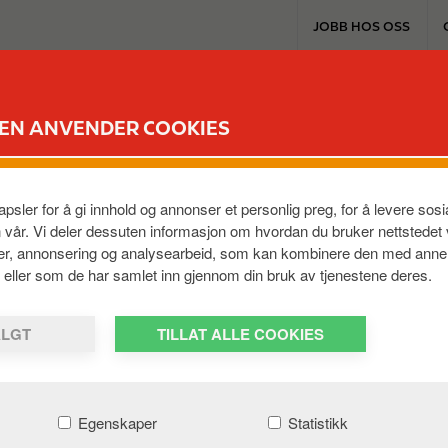
T
JOBB HOS OSS
o
p
m
EXTRA & KORT
PRODUKTER & TJENES
e
DEN ANVENDER COOKIES
n
u
VESTBASE
psler for å gi innhold og annonser et personlig preg, for å levere so
,
6517
,
NO
n vår. Vi deler dessuten informasjon om hvordan du bruker nettstedet
ier, annonsering og analysearbeid, som kan kombinere den med anne
em, eller som de har samlet inn gjennom din bruk av tjenestene deres.
ALGT
TILLAT ALLE COOKIES
Egenskaper
Statistikk