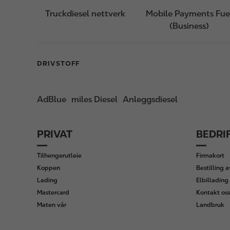
Truckdiesel nettverk
Mobile Payments Fue
(Business)
DRIVSTOFF
AdBlue
miles Diesel
Anleggsdiesel
PRIVAT
BEDRI
F
o
Tilhengerutleie
Firmakort
o
Koppen
Bestilling 
t
Lading
Elbillading 
e
Mastercard
Kontakt oss
r
Maten vår
Landbruk