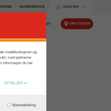
OM OSS
KUNDESERVICE
LOGG INN
FINN STASJON
TER
FOR BILEN
BÆREKRAFT
siale mediefunksjoner og
 vårt, med partnerne
n informasjon du har
DETALJER
Markedsføring