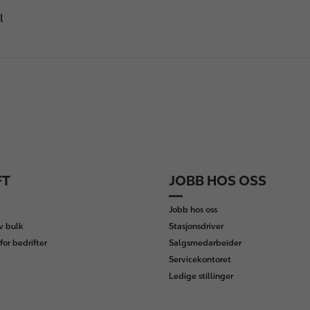
l
FT
JOBB HOS OSS
Jobb hos oss
av bulk
Stasjonsdriver
for bedrifter
Salgsmedarbeider
Servicekontoret
Ledige stillinger