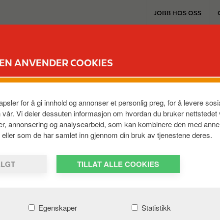
T
JOBB HOS OSS
o
p
m
EXTRA & KORT
PRODUKTER & TJENES
e
DEN ANVENDER COOKIES
n
u
LARVIK
psler for å gi innhold og annonser et personlig preg, for å levere so
n vår. Vi deler dessuten informasjon om hvordan du bruker nettstedet
ier, annonsering og analysearbeid, som kan kombinere den med anne
em, eller som de har samlet inn gjennom din bruk av tjenestene deres.
ALGT
TILLAT ALLE COOKIES
Egenskaper
Statistikk