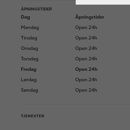
ÅPNINGSTIDER
Dag
Åpningstider
Mandag
Open 24h
Tirsdag
Open 24h
Onsdag
Open 24h
Torsdag
Open 24h
Fredag
Open 24h
Lørdag
Open 24h
Søndag
Open 24h
TJENESTER