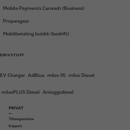
Mobile Payments Carwash (Business)
Propangass
Mobilbetaling butikk (bedrift)
DRIVSTOFF
EV Charger
AdBlue
miles 95
miles Diesel
milesPLUS Diesel
Anleggsdiesel
PRIVAT
F
o
Tilhengerutleie
o
Koppen