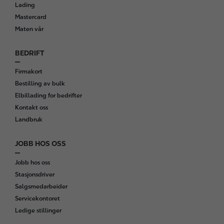
t
Lading
e
Mastercard
r
Maten vår
BEDRIFT
Firmakort
Bestilling av bulk
Elbillading for bedrifter
Kontakt oss
Landbruk
JOBB HOS OSS
Jobb hos oss
Stasjonsdriver
Salgsmedarbeider
Servicekontoret
Ledige stillinger