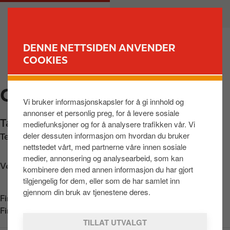
H
M
PRIVAT
BEDRIFT
o
a
p
i
p
n
DENNE NETTSIDEN ANVENDER
t
n
COOKIES
FINN STASJON
i
a
l
v
CIRCLE K KONGSVINGER
h
i
Vi bruker informasjonskapsler for å gi innhold og
o
g
annonser et personlig preg, for å levere sosiale
v
a
Tajevegen 5
,
Kongsvinger
,
2211
,
NO
mediefunksjoner og for å analysere trafikken vår. Vi
e
t
deler dessuten informasjon om hvordan du bruker
Telefon:
+4762819511
d
i
nettstedet vårt, med partnerne våre innen sosiale
i
o
medier, annonsering og analysearbeid, som kan
n
n
Veibeskrivelse
kombinere den med annen informasjon du har gjort
n
tilgjengelig for dem, eller som de har samlet inn
h
gjennom din bruk av tjenestene deres.
Finn oss i
App Store
o
Finn oss i
Google Play
l
TILLAT UTVALGT
d