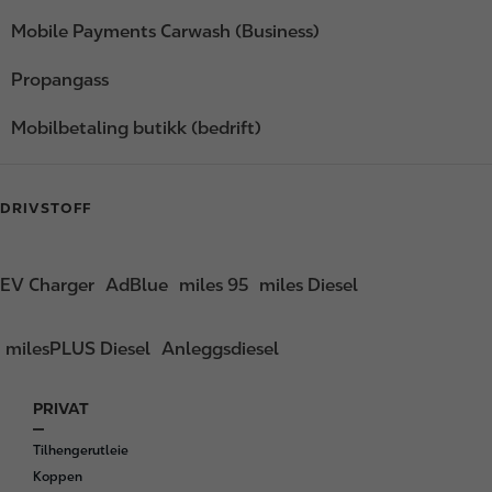
Mobile Payments Carwash (Business)
Propangass
Mobilbetaling butikk (bedrift)
DRIVSTOFF
EV Charger
AdBlue
miles 95
miles Diesel
milesPLUS Diesel
Anleggsdiesel
PRIVAT
F
o
Tilhengerutleie
o
Koppen