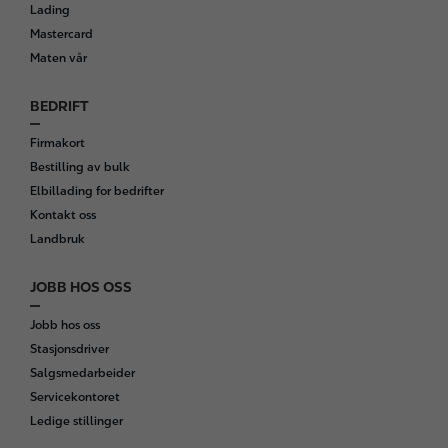
t
Lading
e
Mastercard
r
Maten vår
BEDRIFT
Firmakort
Bestilling av bulk
Elbillading for bedrifter
Kontakt oss
Landbruk
JOBB HOS OSS
Jobb hos oss
Stasjonsdriver
Salgsmedarbeider
Servicekontoret
Ledige stillinger