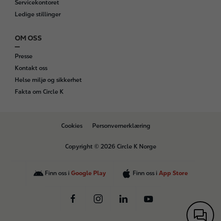
Servicekontoret
Ledige stillinger
OM OSS
Presse
Kontakt oss
Helse miljø og sikkerhet
Fakta om Circle K
B
Cookies
Personvernerklæring
o
t
Copyright © 2026 Circle K Norge
t
o
m
Finn oss i
Google Play
Finn oss i
App Store