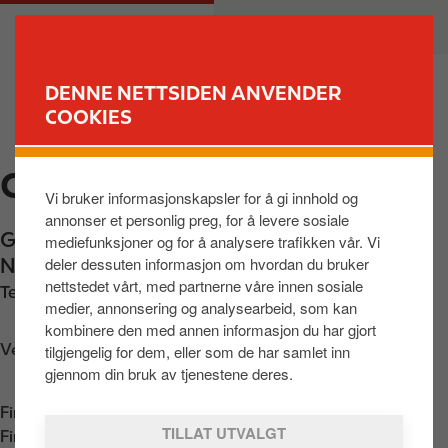
H
M
PRIVAT
BEDRIFT
o
a
p
i
p
n
DENNE NETTSIDEN ANVENDER
t
n
COOKIES
FINN STASJON
i
a
l
v
CIRCLE K E6 DOMBÅS
h
i
Vi bruker informasjonskapsler for å gi innhold og
o
g
annonser et personlig preg, for å levere sosiale
v
a
Gudbrandsdalsvegen 2604
,
Dombås
,
2660
,
mediefunksjoner og for å analysere trafikken vår. Vi
e
t
deler dessuten informasjon om hvordan du bruker
NO
d
i
nettstedet vårt, med partnerne våre innen sosiale
Telefon:
+4761242490
i
o
medier, annonsering og analysearbeid, som kan
n
n
kombinere den med annen informasjon du har gjort
n
Veibeskrivelse
tilgjengelig for dem, eller som de har samlet inn
h
gjennom din bruk av tjenestene deres.
o
Finn oss i
App Store
l
TILLAT UTVALGT
Finn oss i
Google Play
d