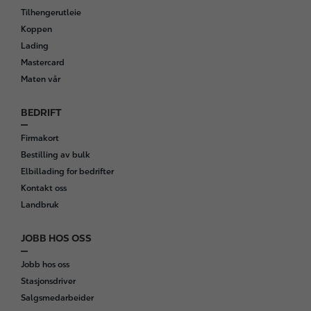
o
Tilhengerutleie
o
Koppen
t
Lading
e
Mastercard
r
Maten vår
BEDRIFT
Firmakort
Bestilling av bulk
Elbillading for bedrifter
Kontakt oss
Landbruk
JOBB HOS OSS
Jobb hos oss
Stasjonsdriver
Salgsmedarbeider