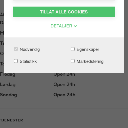
TILLAT ALLE COOKIES
ÅPNINGSTIDER
Dag
Åpningstider
DETALJER
Mandag
Open 24h
Tirsdag
Open 24h
Nødvendig
Egenskaper
Onsdag
Open 24h
Statistikk
Markedsføring
Torsdag
Open 24h
Fredag
Open 24h
Lørdag
Open 24h
Søndag
Open 24h
TJENESTER