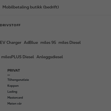
Mobilbetaling butikk (bedrift)
DRIVSTOFF
EV Charger
AdBlue
miles 95
miles Diesel
milesPLUS Diesel
Anleggsdiesel
PRIVAT
F
o
Tilhengerutleie
o
Koppen
t
Lading
e
Mastercard
r
Maten vår