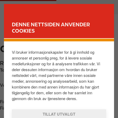
H
M
PRIVAT
BEDRIFT
o
a
p
i
p
n
DENNE NETTSIDEN ANVENDER
t
n
COOKIES
FINN STASJON
i
a
l
v
CIRCLE K E18 LIER
h
i
Vi bruker informasjonskapsler for å gi innhold og
o
g
annonser et personlig preg, for å levere sosiale
v
a
Ringeriksveien 80
,
Lier
,
3402
,
NO
mediefunksjoner og for å analysere trafikken vår. Vi
e
t
deler dessuten informasjon om hvordan du bruker
Telefon:
+4732226880
d
i
nettstedet vårt, med partnerne våre innen sosiale
i
o
medier, annonsering og analysearbeid, som kan
n
n
Veibeskrivelse
kombinere den med annen informasjon du har gjort
n
tilgjengelig for dem, eller som de har samlet inn
h
gjennom din bruk av tjenestene deres.
Finn oss i
App Store
o
Finn oss i
Google Play
l
TILLAT UTVALGT
d