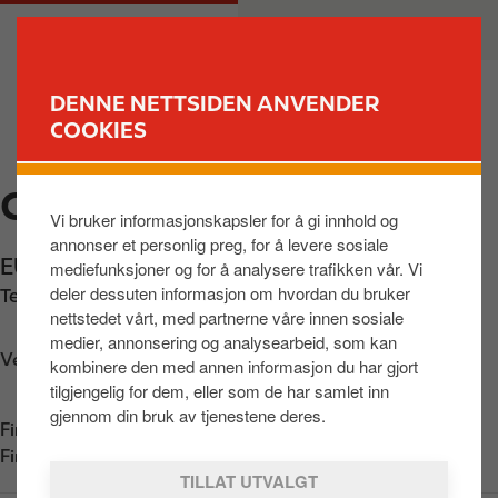
H
M
PRIVAT
BEDRIFT
o
a
p
i
p
n
DENNE NETTSIDEN ANVENDER
t
n
COOKIES
FINN STASJON
i
a
l
v
CIRCLE K E18 BAMBLE
h
i
Vi bruker informasjonskapsler for å gi innhold og
o
g
annonser et personlig preg, for å levere sosiale
v
a
EUROPAVEIEN 1551
,
STATHELLE
,
3967
,
NO
mediefunksjoner og for å analysere trafikken vår. Vi
e
t
deler dessuten informasjon om hvordan du bruker
Telefon:
+4747686046
d
i
nettstedet vårt, med partnerne våre innen sosiale
i
o
medier, annonsering og analysearbeid, som kan
n
n
Veibeskrivelse
kombinere den med annen informasjon du har gjort
n
tilgjengelig for dem, eller som de har samlet inn
h
gjennom din bruk av tjenestene deres.
Finn oss i
App Store
o
Finn oss i
Google Play
l
TILLAT UTVALGT
d