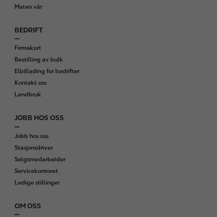
r
Maten vår
BEDRIFT
Firmakort
Bestilling av bulk
Elbillading for bedrifter
Kontakt oss
Landbruk
JOBB HOS OSS
Jobb hos oss
Stasjonsdriver
Salgsmedarbeider
Servicekontoret
Ledige stillinger
OM OSS