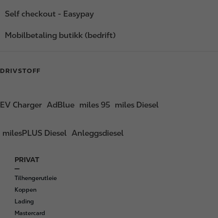
Self checkout - Easypay
Mobilbetaling butikk (bedrift)
DRIVSTOFF
EV Charger
AdBlue
miles 95
miles Diesel
milesPLUS Diesel
Anleggsdiesel
PRIVAT
F
o
Tilhengerutleie
o
Koppen
t
Lading
e
Mastercard