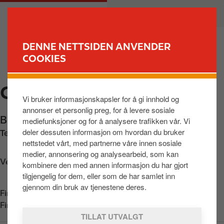
H
M
PRIVAT
BEDRIFT
o
a
p
i
p
n
DENNE NETTSIDEN ANVENDER
t
n
COOKIES
FINN STASJON
i
a
l
v
CIRCLE K BØLER
h
i
Vi bruker informasjonskapsler for å gi innhold og
o
g
annonser et personlig preg, for å levere sosiale
v
a
Bølerlia 1
,
Oslo
,
0691
,
NO
mediefunksjoner og for å analysere trafikken vår. Vi
e
t
deler dessuten informasjon om hvordan du bruker
Telefon:
+4722263232
d
i
nettstedet vårt, med partnerne våre innen sosiale
i
o
medier, annonsering og analysearbeid, som kan
n
n
Veibeskrivelse
kombinere den med annen informasjon du har gjort
n
tilgjengelig for dem, eller som de har samlet inn
h
gjennom din bruk av tjenestene deres.
Finn oss i
App Store
o
Finn oss i
Google Play
l
TILLAT UTVALGT
d