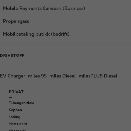
Mobile Payments Carwash (Business)
Propangass
Mobilbetaling butikk (bedrift)
DRIVSTOFF
EV Charger
miles 95
miles Diesel
milesPLUS Diesel
PRIVAT
F
o
Tilhengerutleie
o
Koppen
t
Lading
e
Mastercard
r
Maten vår