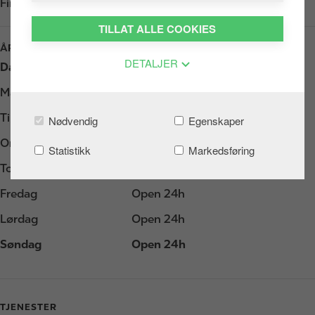
Finn oss i
Google Play
TILLAT ALLE COOKIES
ÅPNINGSTIDER
DETALJER
Dag
Åpningstider
Mandag
Open 24h
Tirsdag
Open 24h
Nødvendig
Egenskaper
Onsdag
Open 24h
Statistikk
Markedsføring
Torsdag
Open 24h
Fredag
Open 24h
Lørdag
Open 24h
Søndag
Open 24h
TJENESTER