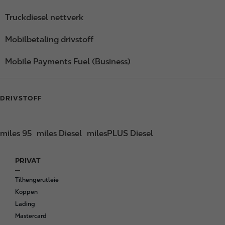
Truckdiesel nettverk
Mobilbetaling drivstoff
Mobile Payments Fuel (Business)
DRIVSTOFF
miles 95
miles Diesel
milesPLUS Diesel
PRIVAT
F
o
Tilhengerutleie
o
Koppen
t
Lading
e
Mastercard
r