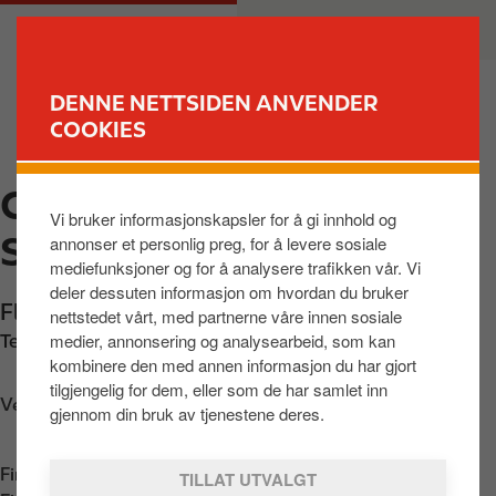
H
M
PRIVAT
BEDRIFT
o
a
p
i
p
n
DENNE NETTSIDEN ANVENDER
t
n
COOKIES
FINN STASJON
i
a
l
v
CIRCLE K AUTOMAT
h
i
Vi bruker informasjonskapsler for å gi innhold og
o
g
SOLA
annonser et personlig preg, for å levere sosiale
v
a
mediefunksjoner og for å analysere trafikken vår. Vi
e
t
deler dessuten informasjon om hvordan du bruker
d
i
Flyplassvegen 213
,
Sola
,
4055
,
NO
nettstedet vårt, med partnerne våre innen sosiale
i
o
medier, annonsering og analysearbeid, som kan
Telefon:
+4722962530
n
n
kombinere den med annen informasjon du har gjort
n
tilgjengelig for dem, eller som de har samlet inn
Veibeskrivelse
h
gjennom din bruk av tjenestene deres.
o
l
Finn oss i
App Store
TILLAT UTVALGT
d