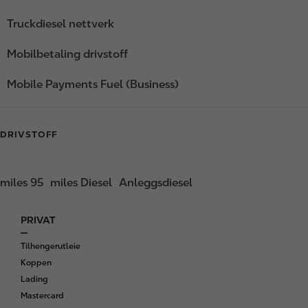
Truckdiesel nettverk
Mobilbetaling drivstoff
Mobile Payments Fuel (Business)
DRIVSTOFF
miles 95
miles Diesel
Anleggsdiesel
PRIVAT
F
o
Tilhengerutleie
o
Koppen
t
Lading
e
Mastercard
r