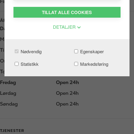
Finn oss i
Google Play
TILLAT ALLE COOKIES
ÅPNINGSTIDER
DETALJER
Dag
Åpningstider
Mandag
Open 24h
Tirsdag
Open 24h
Nødvendig
Egenskaper
Onsdag
Open 24h
Statistikk
Markedsføring
Torsdag
Open 24h
Fredag
Open 24h
Lørdag
Open 24h
Søndag
Open 24h
TJENESTER