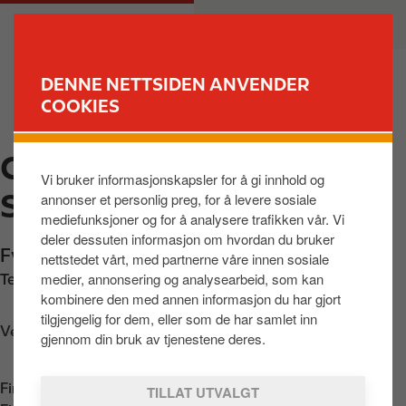
H
M
PRIVAT
BEDRIFT
o
a
p
i
p
n
DENNE NETTSIDEN ANVENDER
t
n
COOKIES
FINN STASJON
i
a
l
v
CIRCLE K AUTOMAT
h
i
Vi bruker informasjonskapsler for å gi innhold og
o
g
SLINDE
annonser et personlig preg, for å levere sosiale
v
a
mediefunksjoner og for å analysere trafikken vår. Vi
e
t
deler dessuten informasjon om hvordan du bruker
d
i
Fv55 410
,
Slinde
,
6859
,
NO
nettstedet vårt, med partnerne våre innen sosiale
i
o
medier, annonsering og analysearbeid, som kan
Telefon:
+4722962530
n
n
kombinere den med annen informasjon du har gjort
n
tilgjengelig for dem, eller som de har samlet inn
Veibeskrivelse
h
gjennom din bruk av tjenestene deres.
o
l
Finn oss i
App Store
TILLAT UTVALGT
d