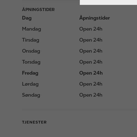
ÅPNINGSTIDER
Dag
Åpningstider
Mandag
Open 24h
Tirsdag
Open 24h
Onsdag
Open 24h
Torsdag
Open 24h
Fredag
Open 24h
Lørdag
Open 24h
Søndag
Open 24h
TJENESTER