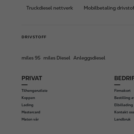
Truckdiesel nettverk
Mobilbetaling drivsto
DRIVSTOFF
miles 95
miles Diesel
Anleggsdiesel
PRIVAT
BEDRI
F
o
Tilhengerutleie
Firmakort
o
Koppen
Bestilling 
t
Lading
Elbillading 
e
Mastercard
Kontakt oss
r
Maten vår
Landbruk