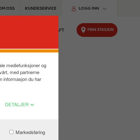
OM OSS
KUNDESERVICE
LOGG INN
FINN STASJON
TER
FOR BILEN
BÆREKRAFT
siale mediefunksjoner og
 vårt, med partnerne
n informasjon du har
DETALJER
Markedsføring