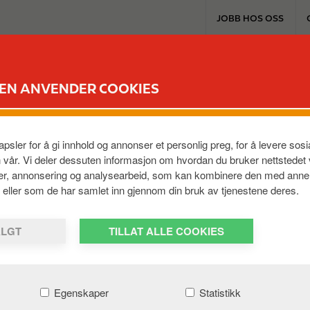
T
JOBB HOS OSS
o
p
m
EXTRA & KORT
PRODUKTER & TJENES
e
DEN ANVENDER COOKIES
n
u
AT RUSSENES
psler for å gi innhold og annonser et personlig preg, for å levere so
ssenes
,
9713
,
NO
n vår. Vi deler dessuten informasjon om hvordan du bruker nettstedet
ier, annonsering og analysearbeid, som kan kombinere den med anne
em, eller som de har samlet inn gjennom din bruk av tjenestene deres.
ALGT
TILLAT ALLE COOKIES
Egenskaper
Statistikk