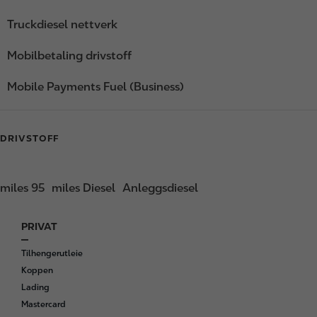
Truckdiesel nettverk
Mobilbetaling drivstoff
Mobile Payments Fuel (Business)
DRIVSTOFF
miles 95
miles Diesel
Anleggsdiesel
PRIVAT
F
o
Tilhengerutleie
o
Koppen
t
Lading
e
Mastercard
r