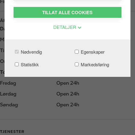
Finn oss i
Google Play
TILLAT ALLE COOKIES
ÅPNINGSTIDER
DETALJER
Dag
Åpningstider
Mandag
Open 24h
Tirsdag
Open 24h
Nødvendig
Egenskaper
Onsdag
Open 24h
Statistikk
Markedsføring
Torsdag
Open 24h
Fredag
Open 24h
Lørdag
Open 24h
Søndag
Open 24h
TJENESTER