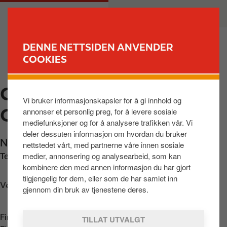
H
M
PRIVAT
BEDRIFT
o
a
p
i
p
n
DENNE NETTSIDEN ANVENDER
t
n
COOKIES
FINN STASJON
i
a
l
v
CIRCLE K AUTOMAT
h
i
Vi bruker informasjonskapsler for å gi innhold og
o
g
OLDEN
annonser et personlig preg, for å levere sosiale
v
a
mediefunksjoner og for å analysere trafikken vår. Vi
e
t
deler dessuten informasjon om hvordan du bruker
d
i
Naustgrenda 26
,
Olden
,
6788
,
NO
nettstedet vårt, med partnerne våre innen sosiale
i
o
medier, annonsering og analysearbeid, som kan
Telefon:
+4722962530
n
n
kombinere den med annen informasjon du har gjort
n
tilgjengelig for dem, eller som de har samlet inn
Veibeskrivelse
h
gjennom din bruk av tjenestene deres.
o
l
Finn oss i
App Store
TILLAT UTVALGT
d