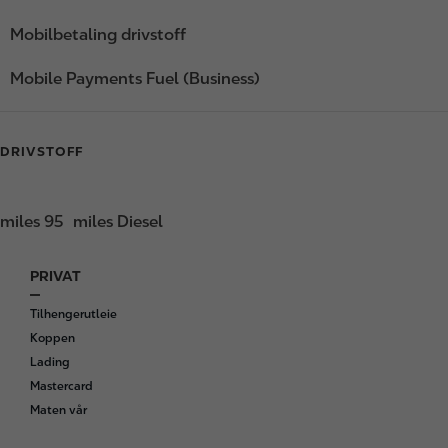
Mobilbetaling drivstoff
Mobile Payments Fuel (Business)
DRIVSTOFF
miles 95
miles Diesel
PRIVAT
F
o
Tilhengerutleie
o
Koppen
t
Lading
e
Mastercard
r
Maten vår