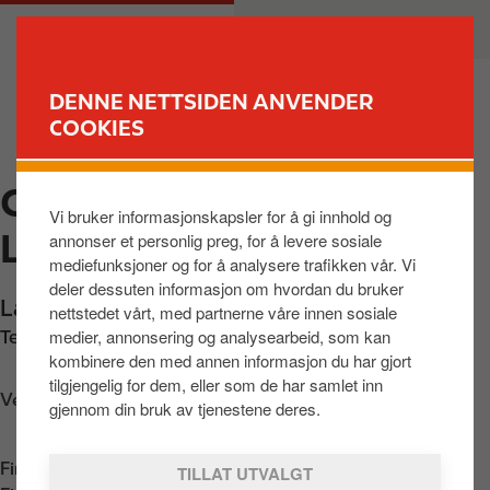
H
M
PRIVAT
BEDRIFT
o
a
p
i
p
n
DENNE NETTSIDEN ANVENDER
t
n
COOKIES
FINN STASJON
i
a
l
v
CIRCLE K AUTOMAT
h
i
Vi bruker informasjonskapsler for å gi innhold og
o
g
LAGÅRDSVEIEN
annonser et personlig preg, for å levere sosiale
v
a
mediefunksjoner og for å analysere trafikken vår. Vi
e
t
deler dessuten informasjon om hvordan du bruker
d
i
Lagårdsveien 123
,
Stavanger
,
4011
,
NO
nettstedet vårt, med partnerne våre innen sosiale
i
o
medier, annonsering og analysearbeid, som kan
Telefon:
+4722962530
n
n
kombinere den med annen informasjon du har gjort
n
tilgjengelig for dem, eller som de har samlet inn
Veibeskrivelse
h
gjennom din bruk av tjenestene deres.
o
l
Finn oss i
App Store
TILLAT UTVALGT
d