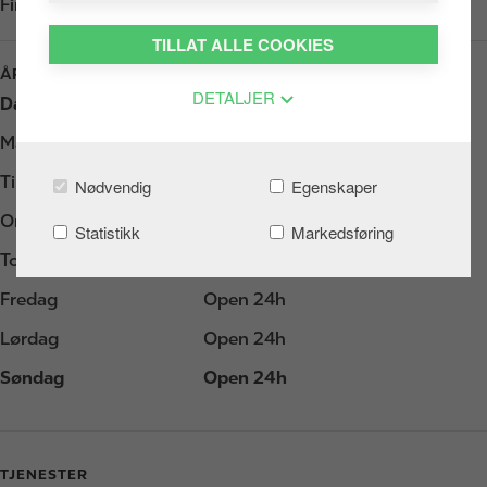
Finn oss i
Google Play
TILLAT ALLE COOKIES
ÅPNINGSTIDER
DETALJER
Dag
Åpningstider
Mandag
Open 24h
Tirsdag
Open 24h
Nødvendig
Egenskaper
Onsdag
Open 24h
Statistikk
Markedsføring
Torsdag
Open 24h
Fredag
Open 24h
Lørdag
Open 24h
Søndag
Open 24h
TJENESTER