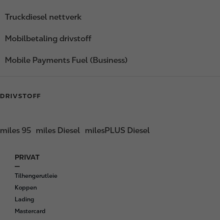
Truckdiesel nettverk
Mobilbetaling drivstoff
Mobile Payments Fuel (Business)
DRIVSTOFF
miles 95
miles Diesel
milesPLUS Diesel
PRIVAT
F
o
Tilhengerutleie
o
Koppen
t
Lading
e
Mastercard
r