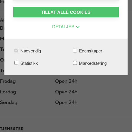
Finn oss i
Google Play
TILLAT ALLE COOKIES
ÅPNINGSTIDER
DETALJER
Dag
Åpningstider
Mandag
Open 24h
Tirsdag
Open 24h
Nødvendig
Egenskaper
Onsdag
Open 24h
Statistikk
Markedsføring
Torsdag
Open 24h
Fredag
Open 24h
Lørdag
Open 24h
Søndag
Open 24h
TJENESTER