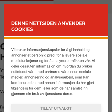
H
M
PRIVAT
BEDRIFT
o
a
p
i
p
n
DENNE NETTSIDEN ANVENDER
t
n
COOKIES
FINN STASJON
i
a
l
v
CIRCLE K AUTOMAT
h
i
Vi bruker informasjonskapsler for å gi innhold og
o
g
HOVLAND
annonser et personlig preg, for å levere sosiale
v
a
mediefunksjoner og for å analysere trafikken vår. Vi
e
t
deler dessuten informasjon om hvordan du bruker
d
i
Yttersøveien 16
,
Larvik
,
3274
,
NO
nettstedet vårt, med partnerne våre innen sosiale
i
o
medier, annonsering og analysearbeid, som kan
Telefon:
+4733114580
n
n
kombinere den med annen informasjon du har gjort
n
tilgjengelig for dem, eller som de har samlet inn
Veibeskrivelse
h
gjennom din bruk av tjenestene deres.
o
l
Finn oss i
App Store
TILLAT UTVALGT
d