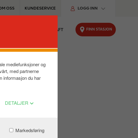
OM OSS
KUNDESERVICE
LOGG INN
FINN STASJON
TER
FOR BILEN
BÆREKRAFT
siale mediefunksjoner og
 vårt, med partnerne
n informasjon du har
DETALJER
Markedsføring