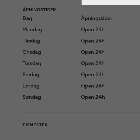
ÅPNINGSTIDER
Dag
Åpningstider
Mandag
Open 24h
Tirsdag
Open 24h
Onsdag
Open 24h
Torsdag
Open 24h
Fredag
Open 24h
Lørdag
Open 24h
Søndag
Open 24h
TJENESTER