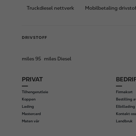
Truckdiesel nettverk
Mobilbetaling drivsto
DRIVSTOFF
miles 95
miles Diesel
PRIVAT
BEDRI
F
o
Tilhengerutleie
Firmakort
o
Koppen
Bestilling 
t
Lading
Elbillading 
e
Mastercard
Kontakt oss
r
Maten vår
Landbruk