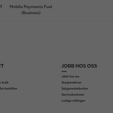
ff
Mobile Payments Fuel
(Business)
FT
JOBB HOS OSS
Jobb hos oss
av bulk
Stasjonsdriver
for bedrifter
Salgsmedarbeider
Servicekontoret
Ledige stillinger