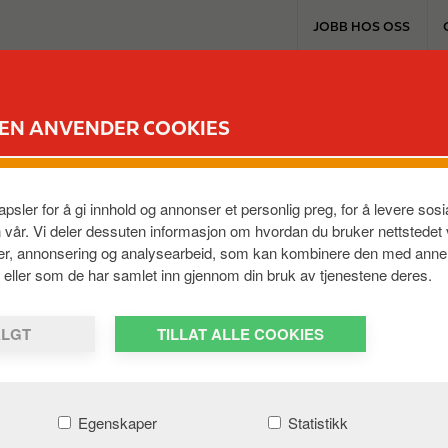
T
JOBB HOS OSS
o
p
m
EXTRA & KORT
PRODUKTER & TJENES
e
DEN ANVENDER COOKIES
n
u
AT BOBY'N
psler for å gi innhold og annonser et personlig preg, for å levere so
al
,
7653
,
NO
n vår. Vi deler dessuten informasjon om hvordan du bruker nettstedet
ier, annonsering og analysearbeid, som kan kombinere den med anne
em, eller som de har samlet inn gjennom din bruk av tjenestene deres.
ALGT
TILLAT ALLE COOKIES
Egenskaper
Statistikk