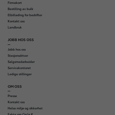
Firmakort
Bestilling av bulk
Elbillading for bedrifter
Kontakt oss
Landbruk
JOBB HOS OSS
Jobb hos oss
Stasjonsdriver
Salgsmedarbeider
Servicekontoret
Ledige stillinger
OM OSS
Presse
Kontakt oss
Helse miljø og sikkerhet
Fakta om Circle K