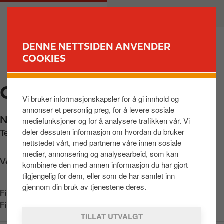
H
M
PRIVAT
BEDRIFT
o
a
p
i
p
n
DENNE NETTSIDEN ANVENDER
t
n
COOKIES
FINN STASJON
i
a
l
v
CIRCLE K ALVDAL
h
i
Vi bruker informasjonskapsler for å gi innhold og
o
g
annonser et personlig preg, for å levere sosiale
v
a
Nord-østerdalsveien 5196
,
Alvdal
,
2560
,
NO
mediefunksjoner og for å analysere trafikken vår. Vi
e
t
deler dessuten informasjon om hvordan du bruker
Telefon:
+4748320506
d
i
nettstedet vårt, med partnerne våre innen sosiale
i
o
medier, annonsering og analysearbeid, som kan
n
n
Veibeskrivelse
kombinere den med annen informasjon du har gjort
n
tilgjengelig for dem, eller som de har samlet inn
h
gjennom din bruk av tjenestene deres.
Finn oss i
App Store
o
Finn oss i
Google Play
l
TILLAT UTVALGT
d