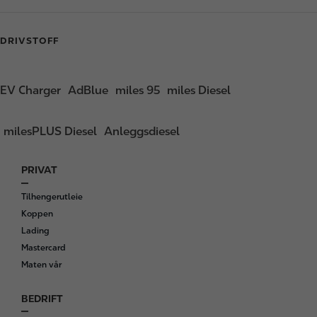
DRIVSTOFF
EV Charger
AdBlue
miles 95
miles Diesel
milesPLUS Diesel
Anleggsdiesel
PRIVAT
F
o
Tilhengerutleie
o
Koppen
t
Lading
e
Mastercard
r
Maten vår
BEDRIFT