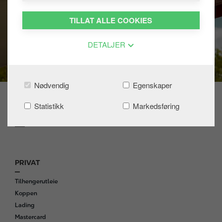
TILLAT ALLE COOKIES
DETALJER
Nødvendig
Egenskaper
Statistikk
Markedsføring
Mangfoldsarbeid
PRIVAT
F
o
Tilhengerutleie
o
Koppen
t
Lading
e
Mastercard