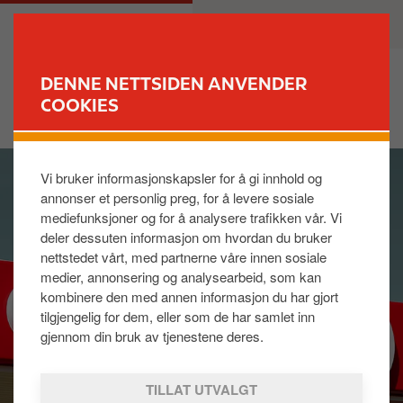
H
M
PRIVAT
BEDRIFT
o
a
p
i
p
n
DENNE NETTSIDEN ANVENDER
t
n
COOKIES
FINN STASJON
i
a
l
v
I
h
i
Vi bruker informasjonskapsler for å gi innhold og
m
o
g
annonser et personlig preg, for å levere sosiale
a
v
a
mediefunksjoner og for å analysere trafikken vår. Vi
g
e
t
deler dessuten informasjon om hvordan du bruker
e
d
i
nettstedet vårt, med partnerne våre innen sosiale
i
o
medier, annonsering og analysearbeid, som kan
n
n
kombinere den med annen informasjon du har gjort
n
tilgjengelig for dem, eller som de har samlet inn
h
gjennom din bruk av tjenestene deres.
o
l
TILLAT UTVALGT
d