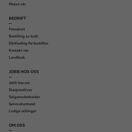
r
Maten vår
BEDRIFT
Firmakort
Bestilling av bulk
Elbillading for bedrifter
Kontakt oss
Landbruk
JOBB HOS OSS
Jobb hos oss
Stasjonsdriver
Salgsmedarbeider
Servicekontoret
Ledige stillinger
OM OSS