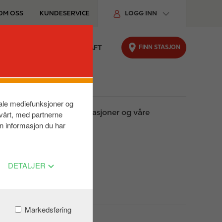
OM OSS
KUNDESERVICE
LOGG INN
FINN STASJON
TER
FOR BILEN
BÆREKRAFT
siale mediefunksjoner og
vi bruker på våre servicestasjoner og våre
 vårt, med partnerne
n informasjon du har
DETALJER
Markedsføring