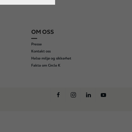
OM OSS
Presse
Kontakt oss
Helse miljø og sikkerhet
Fakta om Circle K