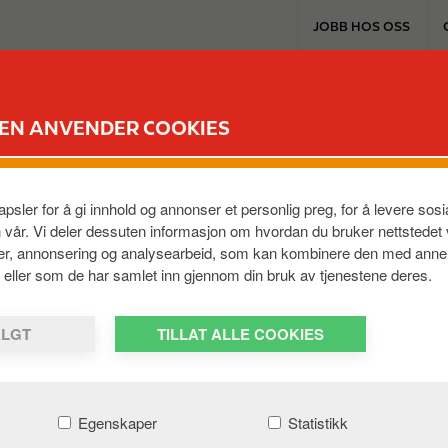
T
JOBB HOS OSS
o
p
m
EXTRA & KORT
PRODUKTER & TJENES
e
DEN ANVENDER COOKIES
n
øm på Circle K sine hurtigladere?
u
psler for å gi innhold og annonser et personlig preg, for å levere so
rcle K. Circle K kjøper opprinnelsesgarantier for all strøm 
n vår. Vi deler dessuten informasjon om hvordan du bruker nettstedet
produksjon basert på fornybare energikilder.
ier, annonsering og analysearbeid, som kan kombinere den med anne
em, eller som de har samlet inn gjennom din bruk av tjenestene deres.
ALGT
TILLAT ALLE COOKIES
Egenskaper
Statistikk