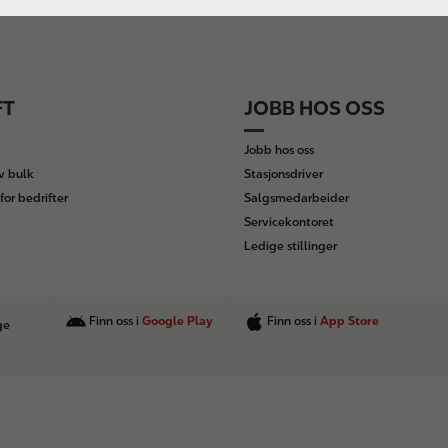
FT
JOBB HOS OSS
Jobb hos oss
av bulk
Stasjonsdriver
for bedrifter
Salgsmedarbeider
Servicekontoret
Ledige stillinger
Finn oss i
Google Play
Finn oss i
App Store
ge