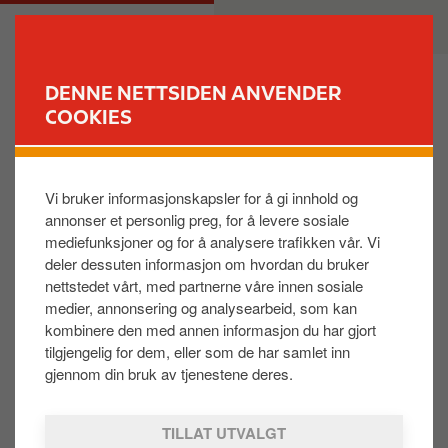
H
M
PRIVAT
BEDRIFT
o
a
p
i
p
n
DENNE NETTSIDEN ANVENDER
t
n
COOKIES
FINN STASJON
i
a
l
v
Kan man lade med Autocharge hvis man har
h
i
CHAdeMO-kontakt?
Vi bruker informasjonskapsler for å gi innhold og
o
g
annonser et personlig preg, for å levere sosiale
v
a
mediefunksjoner og for å analysere trafikken vår. Vi
e
t
Autocharge støtter dessverre ikke lading med
deler dessuten informasjon om hvordan du bruker
d
i
CHAdeMO-kontakter, kun CCS. Dette er fordi
nettstedet vårt, med partnerne våre innen sosiale
i
o
Autocharge leser bilens MAC-adresse for
medier, annonsering og analysearbeid, som kan
n
n
identifisering, og dette er ikke tilgjengelig via
kombinere den med annen informasjon du har gjort
n
CHAdeMO.
tilgjengelig for dem, eller som de har samlet inn
h
gjennom din bruk av tjenestene deres.
o
l
Was this helpful:
TILLAT UTVALGT
d