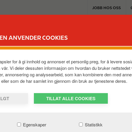
T
JOBB HOS OSS
o
p
m
EXTRA & KORT
PRODUKTER & TJENES
e
DEN ANVENDER COOKIES
n
le K ladebrikke?
u
psler for å gi innhold og annonser et personlig preg, for å levere so
n vår. Vi deler dessuten informasjon om hvordan du bruker nettstedet
ier, annonsering og analysearbeid, som kan kombinere den med anne
em, eller som de har samlet inn gjennom din bruk av tjenestene deres.
er Google Play og registrer deg som ladekunde.
ALGT
TILLAT ALLE COOKIES
Egenskaper
Statistikk