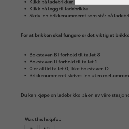
Klikk på ladebrikker
Klikk på legg til ladebrikke
Skriv inn brikkenummeret som står på ladebr
For at brikken skal fungere er det viktig at brik
Bokstaven B i forhold til tallet 8
Bokstaven I i forhold til tallet 1
0 er alltid tallet 0, ikke bokstaven O
Brikkenummeret skrives inn uten mellomrom
Du kan kjøpe en ladebrikke på en av våre stasjoner
Was this helpful:
JA
NEI