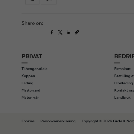
Share on:
PRIVAT
BEDRI
F
o
Tilhengerutleie
Firmakort
o
Koppen
Bestilling 
t
Lading
Elbillading 
e
Mastercard
Kontakt oss
r
Maten vår
Landbruk
B
Cookies
Personvernerklæring
Copyright © 2026 Circle K Nor
o
t