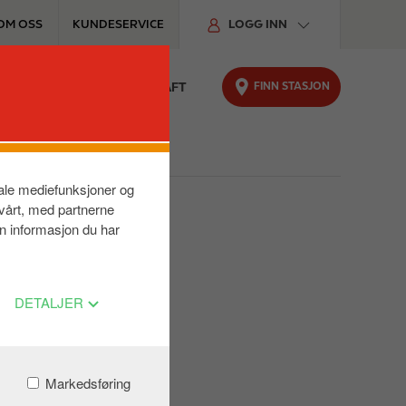
OM OSS
KUNDESERVICE
LOGG INN
FINN STASJON
TER
FOR BILEN
BÆREKRAFT
siale mediefunksjoner og
 vårt, med partnerne
n informasjon du har
DETALJER
Markedsføring