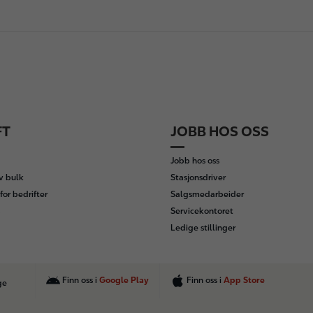
FT
JOBB HOS OSS
Jobb hos oss
av bulk
Stasjonsdriver
for bedrifter
Salgsmedarbeider
Servicekontoret
Ledige stillinger
Finn oss i
Google Play
Finn oss i
App Store
ge