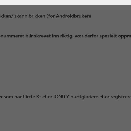
ikken/ skann brikken (for Androidbrukere
kenummeret blir skrevet inn riktig, vær derfor spesielt op
 som har Circle K- eller IONITY hurtigladere eller registrer