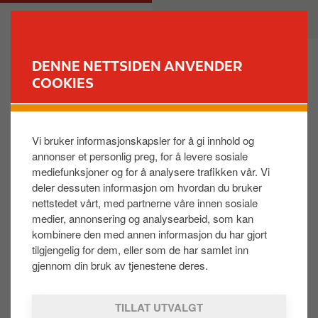
H
M
PRIVAT
BEDRIFT
o
a
p
i
p
n
DENNE NETTSIDEN ANVENDER
t
n
COOKIES
FINN STASJON
i
a
l
v
Hvordan legger jeg til ladebrikke?
h
i
Vi bruker informasjonskapsler for å gi innhold og
o
g
annonser et personlig preg, for å levere sosiale
v
a
Ladebrikken registreres i brukeren din i Circle K
mediefunksjoner og for å analysere trafikken vår. Vi
e
t
Charge appen, den samme appen som brukes på
deler dessuten informasjon om hvordan du bruker
d
i
stasjon.
nettstedet vårt, med partnerne våre innen sosiale
i
o
medier, annonsering og analysearbeid, som kan
Slik registrerer du brikken i appen:
n
n
kombinere den med annen informasjon du har gjort
n
tilgjengelig for dem, eller som de har samlet inn
Last ned appen Circle K Charge
h
gjennom din bruk av tjenestene deres.
Registrer betalingskort
o
Legg inn ladebrikke
l
TILLAT UTVALGT
Appen kan lastes ned her.
d