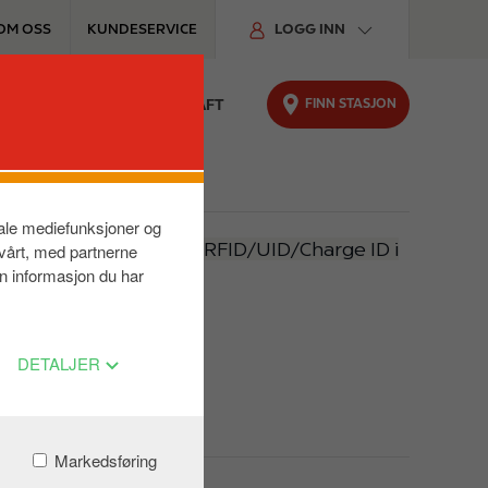
OM OSS
KUNDESERVICE
LOGG INN
FINN STASJON
TER
FOR BILEN
BÆREKRAFT
siale mediefunksjoner og
 din er knyttet til selve RFID/UID/Charge ID i
 vårt, med partnerne
n informasjon du har
s.
DETALJER
Markedsføring