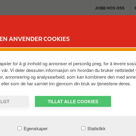
T
JOBB HOS OSS
o
p
m
EXTRA & KORT
PRODUKTER & TJENES
e
DEN ANVENDER COOKIES
n
t kort?
u
psler for å gi innhold og annonser et personlig preg, for å levere so
iktig at dette registreres i portalen. Refusjonsbrukeren
n vår. Vi deler dessuten informasjon om hvordan du bruker nettstedet
ier, annonsering og analysearbeid, som kan kombinere den med anne
tartet med dette kortet som registrert som refundere
em, eller som de har samlet inn gjennom din bruk av tjenestene deres.
ALGT
TILLAT ALLE COOKIES
Egenskaper
Statistikk