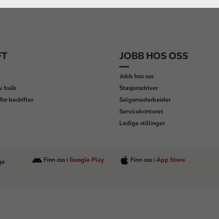
FT
JOBB HOS OSS
Jobb hos oss
av bulk
Stasjonsdriver
for bedrifter
Salgsmedarbeider
Servicekontoret
Ledige stillinger
Finn oss i
Google Play
Finn oss i
App Store
ge