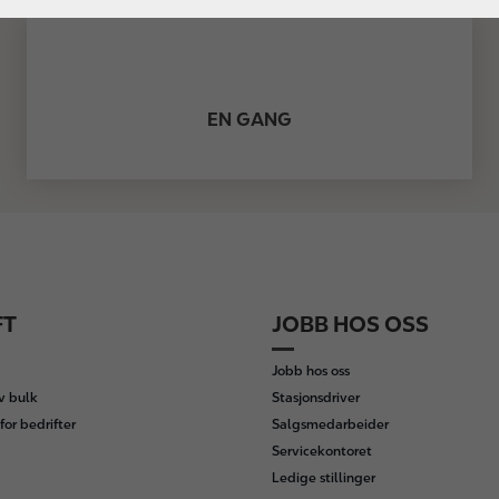
EN GANG
FT
JOBB HOS OSS
Jobb hos oss
av bulk
Stasjonsdriver
for bedrifter
Salgsmedarbeider
Servicekontoret
Ledige stillinger