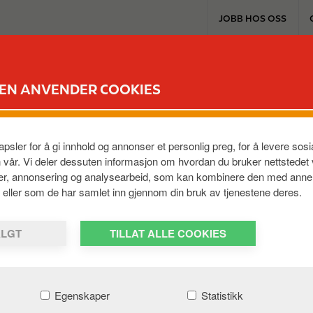
T
JOBB HOS OSS
o
p
m
EXTRA & KORT
PRODUKTER & TJENES
e
DEN ANVENDER COOKIES
n
u
psler for å gi innhold og annonser et personlig preg, for å levere so
n vår. Vi deler dessuten informasjon om hvordan du bruker nettstedet
 hvis det starter med 0310, kan du ikke kunne fylle på kort
ier, annonsering og analysearbeid, som kan kombinere den med anne
em, eller som de har samlet inn gjennom din bruk av tjenestene deres.
FYLL OPP DITT CIRCLE K GAVEKORT
ALGT
TILLAT ALLE COOKIES
Egenskaper
Statistikk