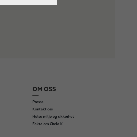
OM OSS
Presse
Kontakt oss
Helse miljø og sikkerhet
Fakta om Circle K