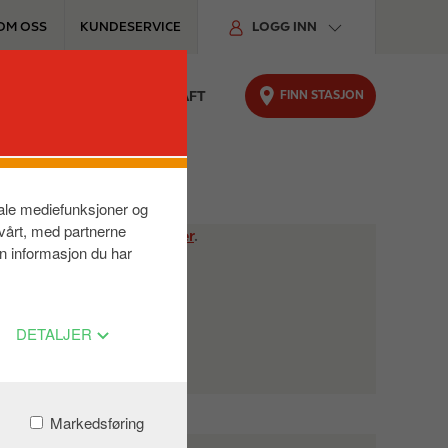
OM OSS
KUNDESERVICE
LOGG INN
FINN STASJON
TER
FOR BILEN
BÆREKRAFT
siale mediefunksjoner og
 vårt, med partnerne
et. Se mer
informasjon her
.
n informasjon du har
DETALJER
Markedsføring