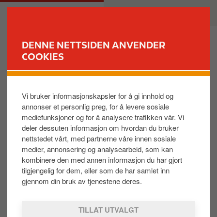
H
M
PRIVAT
BEDRIFT
o
a
p
i
p
n
DENNE NETTSIDEN ANVENDER
t
n
COOKIES
FINN STASJON
i
a
l
v
Kan jeg knytte Circle K gavekortet til min EXTRA
h
i
konto?
Vi bruker informasjonskapsler for å gi innhold og
o
g
annonser et personlig preg, for å levere sosiale
v
a
mediefunksjoner og for å analysere trafikken vår. Vi
e
t
For øyeblikket er det ikke mulig å koble gavekortet
deler dessuten informasjon om hvordan du bruker
d
i
til din EXTRA konto.
nettstedet vårt, med partnerne våre innen sosiale
i
o
medier, annonsering og analysearbeid, som kan
- Dersom du har et fysisk EXTRA kort kan du vise
n
n
kombinere den med annen informasjon du har gjort
dette til betjeningen på stasjonen slik at du får
n
tilgjengelig for dem, eller som de har samlet inn
fordelene dine ved bruk av gavekort.
h
gjennom din bruk av tjenestene deres.
- Etter du har lagt digitalt gavekort i e-
o
lommeboken din, kan betjeningen legge denne
l
TILLAT UTVALGT
betalingstypen på EXTRA-kontoen din.
d