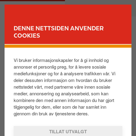
H
M
PRIVAT
BEDRIFT
o
a
p
i
p
n
DENNE NETTSIDEN ANVENDER
t
n
COOKIES
FINN STASJON
i
a
l
v
Hvordan registrer jeg besøk?
h
i
Vi bruker informasjonskapsler for å gi innhold og
o
g
annonser et personlig preg, for å levere sosiale
v
a
For at besøket skal være tellende, må du benytte en
mediefunksjoner og for å analysere trafikken vår. Vi
e
t
betalingsløsning som er registrert på din
extra
-konto. Det kan
deler dessuten informasjon om hvordan du bruker
d
i
nettstedet vårt, med partnerne våre innen sosiale
være et betalingskort, -app, ApplePay eller GooglePay. Du kan
i
o
medier, annonsering og analysearbeid, som kan
også registrere et besøk ved å skanne strekkoden i Circle K-
n
n
kombinere den med annen informasjon du har gjort
appen. Vi anbefaler at du legger til alle dine betalingsløsninger,
n
tilgjengelig for dem, eller som de har samlet inn
så du ikke går glipp av fordeler.
h
gjennom din bruk av tjenestene deres.
o
l
Was this helpful:
TILLAT UTVALGT
d