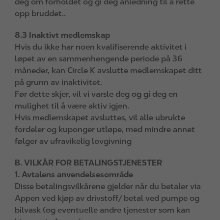
deg om forholdet og gi deg anledning til å rette
opp bruddet..
8.3 Inaktivt medlemskap
Hvis du ikke har noen kvalifiserende aktivitet i
løpet av en sammenhengende periode på 36
måneder, kan Circle K avslutte medlemskapet ditt
på grunn av inaktivitet.
Før dette skjer, vil vi varsle deg og gi deg en
mulighet til å være aktiv igjen.
Hvis medlemskapet avsluttes, vil alle ubrukte
fordeler og kuponger utløpe, med mindre annet
følger av ufravikelig lovgivning
B. VILKÅR FOR BETALINGSTJENESTER
1. Avtalens anvendelsesområde
Disse betalingsvilkårene gjelder når du betaler via
Appen ved kjøp av drivstoff/ betal ved pumpe og
bilvask (og eventuelle andre tjenester som kan