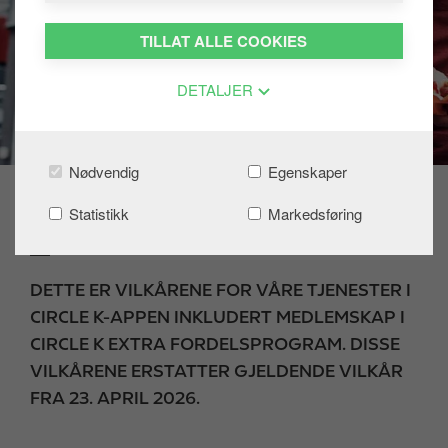
TILLAT ALLE COOKIES
DETALJER
Nødvendig
Egenskaper
Statistikk
Markedsføring
Vilkår
DETTE ER VILKÅRENE FOR VÅRE TJENESTER I
CIRCLE K-APPEN INKLUDERT MEDLEMSKAP I
CIRCLE K EXTRA FORDELSPROGRAM. DISSE
VILKÅRENE ERSTATTER GJELDENDE VILKÅR
FRA 23. APRIL 2026.