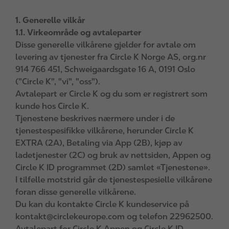
1. Generelle vilkår
1.1. Virkeområde og avtaleparter
Disse generelle vilkårene gjelder for avtale om
levering av tjenester fra Circle K Norge AS, org.nr
914 766 451, Schweigaardsgate 16 A, 0191 Oslo
("Circle K", "vi", "oss").
Avtalepart er Circle K og du som er registrert som
kunde hos Circle K.
Tjenestene beskrives nærmere under i de
tjenestespesifikke vilkårene, herunder Circle K
EXTRA (2A), Betaling via App (2B), kjøp av
ladetjenester (2C) og bruk av nettsiden, Appen og
Circle K ID programmet (2D) samlet «Tjenestene».
I tilfelle motstrid går de tjenestespesielle vilkårene
foran disse generelle vilkårene.
Du kan du kontakte Circle K kundeservice på
kontakt@circlekeurope.com og telefon 22962500.
Avtalepart for Circle K Appen og Circle K ID