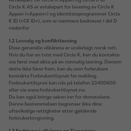
Circle K AS er avtalepart for levering av Circle K
Appen («Appen») og identitetsprogrammet Circle
K ID («CK ID»), som er nærmere beskrevet i del D
nedenfor
1.2 Lovvalg og konfliktløsning
Disse generelle vilkårene er underlagt norsk rett.
Hvis du har en tvist med Circle K, kan du kontakte
oss først med sikte på en minnelig løsning. Dersom
dette ikke fører frem, kan du som forbrukere
kontakte Forbrukertilsynet for mekling.
Forbrukertilsynet kan nås på telefon 23400600
eller via www.forbrukertilsynet.no.
Du kan også bringe saken inn for domstolene.
Denne bestemmelsen begrenser ikke dine
ufravikelige rettigheter etter gjeldende
forbrukerlovgivning.
1.3 Endringer i vilkårene og Tjenestene