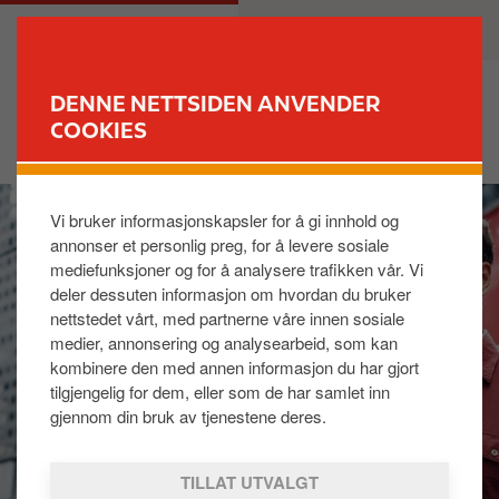
H
M
PRIVAT
BEDRIFT
o
a
p
i
p
n
DENNE NETTSIDEN ANVENDER
t
n
COOKIES
FINN STASJON
i
a
l
v
I
h
i
Vi bruker informasjonskapsler for å gi innhold og
m
o
g
annonser et personlig preg, for å levere sosiale
a
v
a
mediefunksjoner og for å analysere trafikken vår. Vi
g
e
t
deler dessuten informasjon om hvordan du bruker
e
d
i
nettstedet vårt, med partnerne våre innen sosiale
i
o
medier, annonsering og analysearbeid, som kan
n
n
kombinere den med annen informasjon du har gjort
n
tilgjengelig for dem, eller som de har samlet inn
h
gjennom din bruk av tjenestene deres.
o
l
TILLAT UTVALGT
d