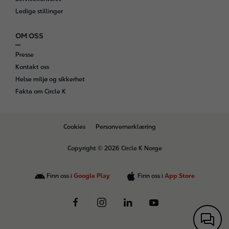
Ledige stillinger
OM OSS
Presse
Kontakt oss
Helse miljø og sikkerhet
Fakta om Circle K
B
Cookies
Personvernerklæring
o
t
Copyright © 2026 Circle K Norge
t
o
m
Finn oss i
Google Play
Finn oss i
App Store