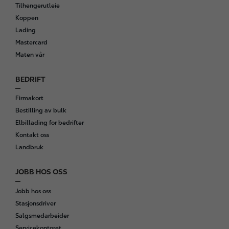
o
Tilhengerutleie
o
Koppen
t
Lading
e
Mastercard
r
Maten vår
BEDRIFT
Firmakort
Bestilling av bulk
Elbillading for bedrifter
Kontakt oss
Landbruk
JOBB HOS OSS
Jobb hos oss
Stasjonsdriver
Salgsmedarbeider
Servicekontoret