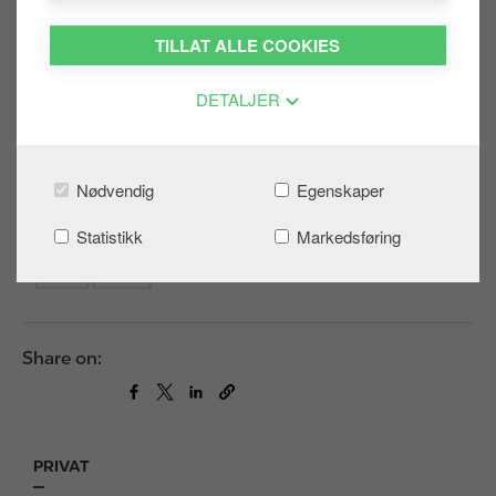
g
TILLAT ALLE COOKIES
e
DETALJER
Nødvendig
Egenskaper
Statistikk
Markedsføring
Was this helpful:
JA
NEI
Share on:
PRIVAT
F