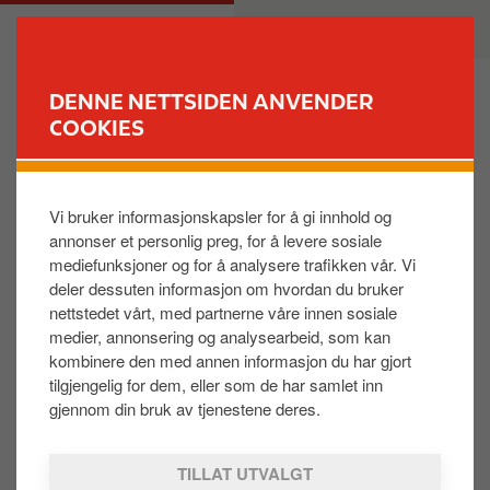
H
M
PRIVAT
BEDRIFT
o
a
p
i
p
n
DENNE NETTSIDEN ANVENDER
t
n
COOKIES
FINN STASJON
i
a
l
v
Sjåføren har ikke mottatt eller godtatt
h
i
invitasjonen, hva gjør jeg?
Vi bruker informasjonskapsler for å gi innhold og
o
g
annonser et personlig preg, for å levere sosiale
v
a
mediefunksjoner og for å analysere trafikken vår. Vi
e
t
Finn sjåføren det gjelder, gjør eventuelle endringer
deler dessuten informasjon om hvordan du bruker
d
i
på mobilnummer og e-post og velg «Mobilbetaling».
nettstedet vårt, med partnerne våre innen sosiale
i
o
Du trykker deretter på «Start registreringsprosessen
medier, annonsering og analysearbeid, som kan
n
n
på nytt». Sjåføren får da tilsendt en ny invitasjon.
kombinere den med annen informasjon du har gjort
n
tilgjengelig for dem, eller som de har samlet inn
h
gjennom din bruk av tjenestene deres.
o
I
l
m
TILLAT UTVALGT
d
a