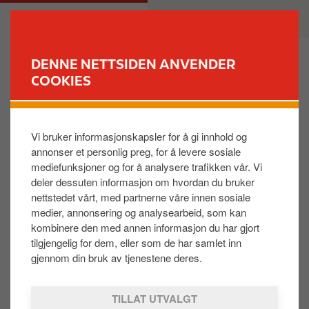
H
M
PRIVAT
BEDRIFT
o
a
p
i
p
n
DENNE NETTSIDEN ANVENDER
t
n
COOKIES
FINN STASJON
i
a
l
v
Jeg trenger en fakturakopi
h
i
Vi bruker informasjonskapsler for å gi innhold og
o
g
annonser et personlig preg, for å levere sosiale
v
a
I Kundeportalen ligger alle fakturaer siste 36
mediefunksjoner og for å analysere trafikken vår. Vi
e
t
måneder tilgjengelig både for nedlastning via pil og
deler dessuten informasjon om hvordan du bruker
d
i
sendt som PDF på mail til brukeren som er logget inn
nettstedet vårt, med partnerne våre innen sosiale
i
o
medier, annonsering og analysearbeid, som kan
via konvolutten.
n
n
kombinere den med annen informasjon du har gjort
n
tilgjengelig for dem, eller som de har samlet inn
Dersom du ønsker å lese mer om hvordan du finner
h
gjennom din bruk av tjenestene deres.
fakturakopi kan du se videre i dokumentet under.
o
F
Fakturaspesifikasjoner.docx
l
TILLAT UTVALGT
i
d