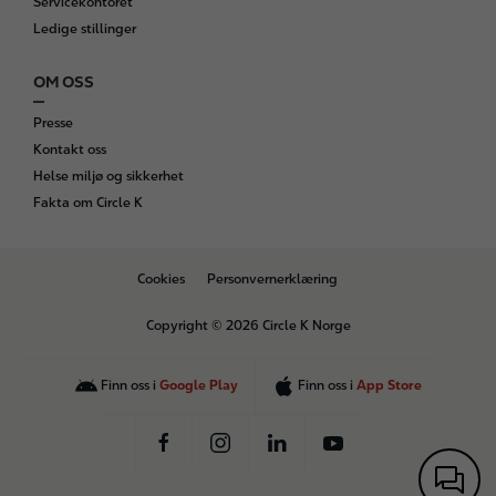
Servicekontoret
Ledige stillinger
OM OSS
Presse
Kontakt oss
Helse miljø og sikkerhet
Fakta om Circle K
B
Cookies
Personvernerklæring
o
t
Copyright © 2026 Circle K Norge
t
o
m
Finn oss i
Google Play
Finn oss i
App Store