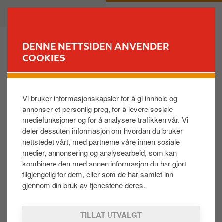
H
B
PRIVAT
BEDRIFT
o
u
p
s
p
i
DENNE NETTSIDEN ANVENDER
t
n
COOKIES
FINN STASJON
i
e
l
s
Hvorfor er kontoen / kundeforholdet sperret?
h
s
Vi bruker informasjonskapsler for å gi innhold og
o
annonser et personlig preg, for å levere sosiale
v
Mulige årsaker til at kontoen er sperret: ​
mediefunksjoner og for å analysere trafikken vår. Vi
e
deler dessuten informasjon om hvordan du bruker
d
Ubetalt faktura​
nettstedet vårt, med partnerne våre innen sosiale
i
Overskredet kredittgrense​
medier, annonsering og analysearbeid, som kan
n
kombinere den med annen informasjon du har gjort
Logg deg på Kundeportalen for
n
tilgjengelig for dem, eller som de har samlet inn
å sjekke fakturaer, kredittgrensen og dagens saldo.​
h
gjennom din bruk av tjenestene deres.
o
Har du ikke tilgang til Kundeportalen?
l
TILLAT UTVALGT
Les mer og registrer deg
HER
. ​
d