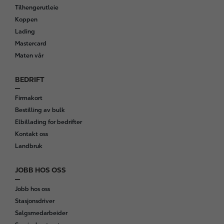
o
Tilhengerutleie
o
Koppen
t
Lading
e
Mastercard
r
Maten vår
BEDRIFT
Firmakort
Bestilling av bulk
Elbillading for bedrifter
Kontakt oss
Landbruk
JOBB HOS OSS
Jobb hos oss
Stasjonsdriver
Salgsmedarbeider