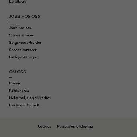
Landbruk
JOBB HOS OSS
Jobb hos oss
Stasjonsdriver
Salgsmedarbeider
Servicekontoret
Ledige stillinger
OM OSS
Presse
Kontakt oss
Helse miljø og sikkerhet
Fakta om Circle K
B
Cookies
Personvernerklæring
o
t