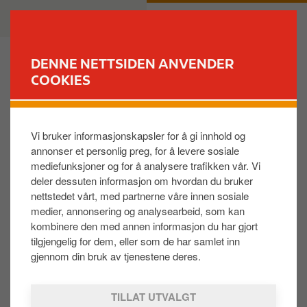
H
B
PRIVAT
BEDRIFT
o
u
p
s
p
i
DENNE NETTSIDEN ANVENDER
t
n
COOKIES
FINN STASJON
i
e
l
s
Hvordan kan mottakere av Circle K verdikort legge
h
s
kortet i sin Apple eller Android lommebok?
Vi bruker informasjonskapsler for å gi innhold og
o
annonser et personlig preg, for å levere sosiale
v
mediefunksjoner og for å analysere trafikken vår. Vi
e
Mottakeren av Circle K verdikort vil se en “Legg til
deler dessuten informasjon om hvordan du bruker
d
lommebok» knapp i e-posten med verdikortet. Klikk
nettstedet vårt, med partnerne våre innen sosiale
i
på knappen, så lastes kortet inn i mottakerens e-
medier, annonsering og analysearbeid, som kan
n
lommebok.
kombinere den med annen informasjon du har gjort
n
tilgjengelig for dem, eller som de har samlet inn
h
gjennom din bruk av tjenestene deres.
Was this helpful:
o
JA
NEI
l
TILLAT UTVALGT
d