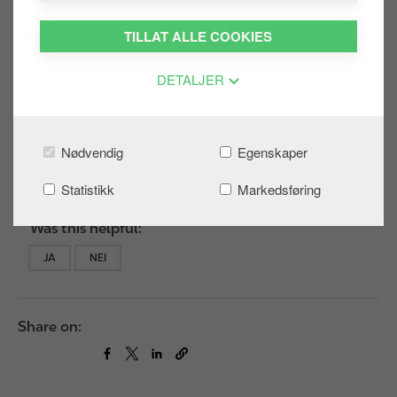
Truck-/Routexkortet og kostnadene blir lagt til på
drivstoffakturaen fra oss. Søk om EETS i vår
TILLAT ALLE COOKIES
selvbetjente
kundeportal
.​
DETALJER
Du kan også lese mer om vår bomløsning på
hjemmesiden.
Nødvendig
Egenskaper
LOGG INN I KUNDEPORTALEN
Statistikk
Markedsføring
Was this helpful:
JA
NEI
Share on: