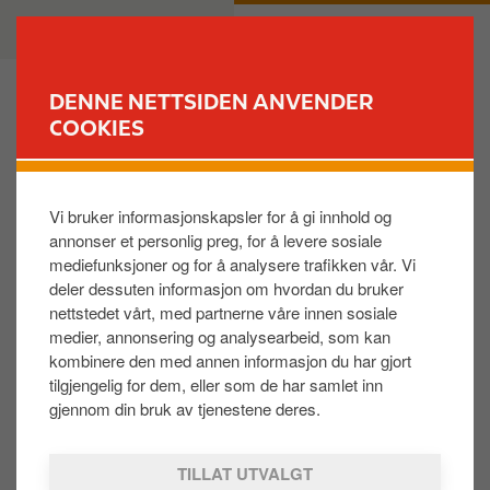
H
B
PRIVAT
BEDRIFT
o
u
p
s
p
i
DENNE NETTSIDEN ANVENDER
t
n
COOKIES
FINN STASJON
i
e
l
s
Hvordan kan jeg bestille eller gjøre endringer på
h
s
min bombrikke?​
Vi bruker informasjonskapsler for å gi innhold og
o
annonser et personlig preg, for å levere sosiale
v
mediefunksjoner og for å analysere trafikken vår. Vi
e
For Bestillingskjema for bom og ferge trykk
her
.​
deler dessuten informasjon om hvordan du bruker
d
nettstedet vårt, med partnerne våre innen sosiale
For Skjema for bilbytte trykk
her​
i
medier, annonsering og analysearbeid, som kan
n
kombinere den med annen informasjon du har gjort
Skjema sendes til no.support@circlekeurope.com​
n
tilgjengelig for dem, eller som de har samlet inn
h
gjennom din bruk av tjenestene deres.
Kjører du utenfor Norge tilbyr vi EETS bombrikke
o
(European Electronci Toll System) Den dekker de
l
TILLAT UTVALGT
fleste bommer i Europa. Bombrikken kobles til
d