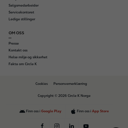
Salgsmedarbeider
Servicekontoret
Ledige stillinger
OM OSS
Presse
Kontakt oss
Helse miljø og sikkerhet
Fakta om Circle K
B
Cookies
Personvernerklæring
o
t
Copyright © 2026 Circle K Norge
t
o
m
Finn oss i
Google Play
Finn oss i
App Store