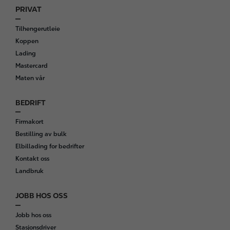
PRIVAT
F
o
Tilhengerutleie
o
Koppen
t
Lading
e
Mastercard
r
Maten vår
BEDRIFT
Firmakort
Bestilling av bulk
Elbillading for bedrifter
Kontakt oss
Landbruk
JOBB HOS OSS
Jobb hos oss
Stasjonsdriver