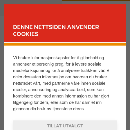
H
B
PRIVAT
BEDRIFT
o
u
p
s
p
i
DENNE NETTSIDEN ANVENDER
t
n
COOKIES
FINN STASJON
i
e
l
s
Hvordan får jeg tilgang til Kundeportalen for kort? ​
h
s
Vi bruker informasjonskapsler for å gi innhold og
o
annonser et personlig preg, for å levere sosiale
v
Ved førstegangsregistrering i Kundeportalen er det
mediefunksjoner og for å analysere trafikken vår. Vi
e
daglig leder eller et styremedlem som får tilgang.
deler dessuten informasjon om hvordan du bruker
d
Skal andre ha tilgang, for eksempel regnskapsfører,
nettstedet vårt, med partnerne våre innen sosiale
i
medier, annonsering og analysearbeid, som kan
trenger vi en skriftlig bekreftelse fra en av de
n
kombinere den med annen informasjon du har gjort
overnevnte. ​
n
tilgjengelig for dem, eller som de har samlet inn
h
gjennom din bruk av tjenestene deres.
Du bruker din Circle K ID for å logge deg inn.
Les mer
o
om Circle K ID
.
l
TILLAT UTVALGT
d